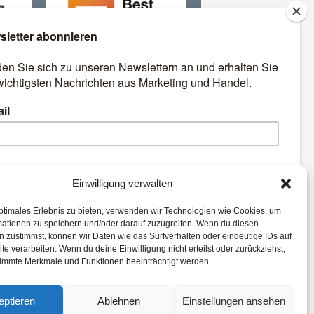
äre
Best Retail Cases: Die
besten Lösungen für Händler
und Hersteller
emen:
Einwilligung verwalten
ptimales Erlebnis zu bieten, verwenden wir Technologien wie Cookies, um
Digital
Analytics
mationen zu speichern und/oder darauf zuzugreifen. Wenn du diesen
eCommerce
Advertising
 zustimmst, können wir Daten wie das Surfverhalten oder eindeutige IDs auf
te verarbeiten. Wenn du deine Einwilligung nicht erteilst oder zurückziehst,
n
Voice
Payment
immte Merkmale und Funktionen beeinträchtigt werden.
tion
eptieren
Ablehnen
Einstellungen ansehen