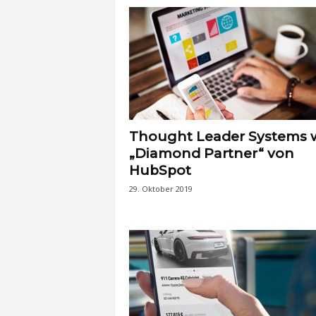
t
e
n
Thought Leader Systems 
„Diamond Partner“ von
HubSpot
29. Oktober 2019