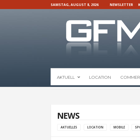
SAMSTAG, AUGUST 8, 2026
NEWSLETTER
G
AKTUELL
LOCATION
COMMER
F
M
N
a
c
h
NEWS
r
i
AKTUELLES
LOCATION
MOBILE
SP
c
h