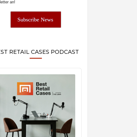
etter an!
Subscribe News
ST RETAIL CASES PODCAST
o
er