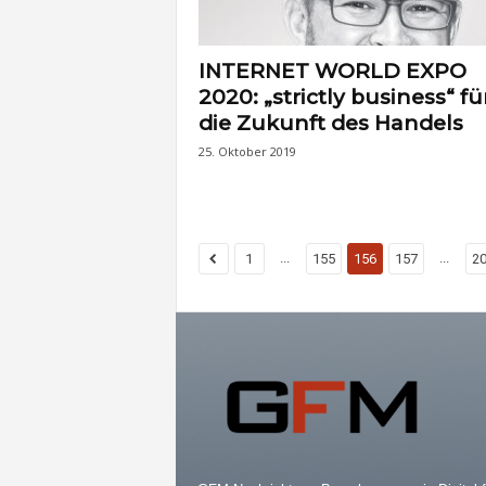
INTERNET WORLD EXPO
2020: „strictly business“ fü
die Zukunft des Handels
25. Oktober 2019
...
...
1
155
156
157
2