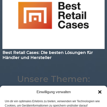
Best Retail Cases: Die besten Lösungen für
Händler und Hersteller
Unsere Themen:
Einwilligung verwalten
Logistik
Loyalty
Augmented Reality
Corona
Um dir ein optimales Erlebnis zu bieten, verwenden wir Technologien wie
Cookies, um Geräteinformationen zu speichern und/oder darauf
eCommerce
Marketing
Expertenwissen