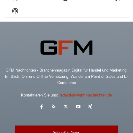
Previous
Show
Next
Episode
Episodes
Epis
Show
List
Podcast
Information
GFM Nachrichten - Branchenmagazin Digital für Handel und Marketing.
Im Blick: On- und Offline Vernetzung, Wandel am Point of Sales und E-
Commerce
Kontaktieren Sie uns:
redaktion@gfm-nachrichten.de
Subscribe News