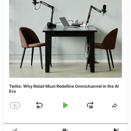
Twilio: Why Retail Must Redefine Omnichannel in the AI
Era
1
x
Skip
Play
Jump
Change
Share
Playback
This
Backward
Pause
Forward
Rate
Episo