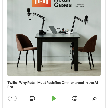
Twilio: Why Retail Must Redefine Omnichannel in the AI
Era
1
x
Skip
Play
Jump
Change
Share
Playback
This