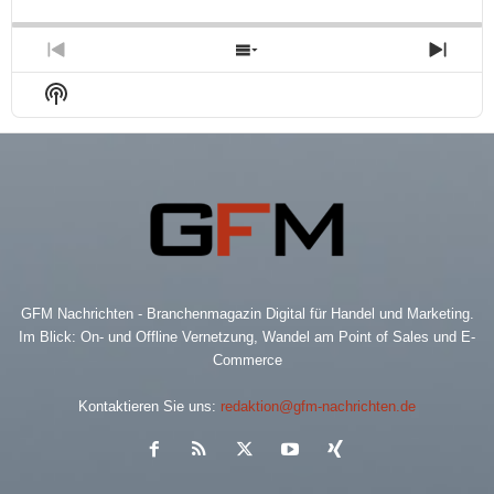
Backward
Pause
Forward
Rate
Episo
Previous
Show
Next
Episode
Episodes
Epis
Show
List
Podcast
Information
GFM Nachrichten - Branchenmagazin Digital für Handel und Marketing.
Im Blick: On- und Offline Vernetzung, Wandel am Point of Sales und E-
Commerce
Kontaktieren Sie uns:
redaktion@gfm-nachrichten.de