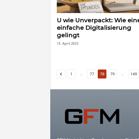
U wie Unverpackt: Wie ein
einfache Digitalisierung
gelingt
13. April 2023
...
...
1
77
78
79
149