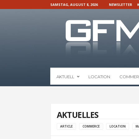
SAMSTAG, AUGUST 8, 2026
NEWSLETTER
G
AKTUELL
LOCATION
COMMER
F
M
N
a
c
h
AKTUELLES
r
i
ARTICLE
COMMERCE
LOCATION
M
c
h