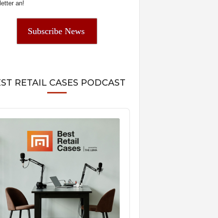
etter an!
Subscribe News
ST RETAIL CASES PODCAST
o
er