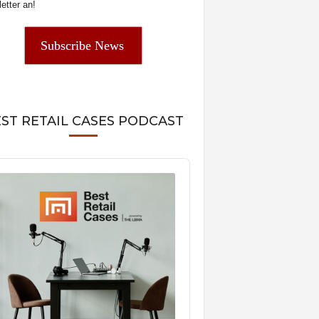
etter an!
Subscribe News
ST RETAIL CASES PODCAST
o
er