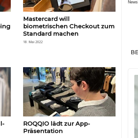
Newsl
Mastercard will
ping
biometrischen Checkout zum
Standard machen
18. Mai 2022
BE
Audi
Play
l-
ROQQIO lädt zur App-
Präsentation