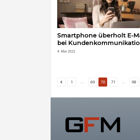
Smartphone überholt E-Ma
bei Kundenkommunikati
4. Mai 2022
...
...
1
69
70
71
98