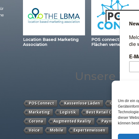
ür
ne
Location Based Marketing
POS connect – Station
Association
Flächen vernetzen
Unsere Th
Um dir ein o
POS Connect
Kassenlose Läden
Commerce
Geräteinfor
Marketing
Logistik
Best Retail Cases
Loy
Technologien
dieser Websi
Corona
Augmented Reality
Payment
eCo
können best
Voice
Mobile
Expertenwissen