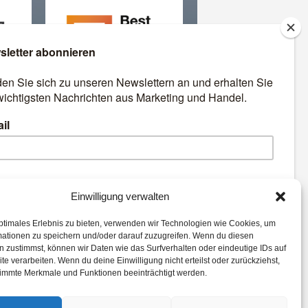
äre
Best Retail Cases: Die
besten Lösungen für Händler
und Hersteller
emen:
Einwilligung verwalten
ptimales Erlebnis zu bieten, verwenden wir Technologien wie Cookies, um
Digital
Künstliche Intelligenz
mationen zu speichern und/oder darauf zuzugreifen. Wenn du diesen
alty
Location
Advertising
 zustimmst, können wir Daten wie das Surfverhalten oder eindeutige IDs auf
te verarbeiten. Wenn du deine Einwilligung nicht erteilst oder zurückziehst,
mmerce
Analytics
Studie
immte Merkmale und Funktionen beeinträchtigt werden.