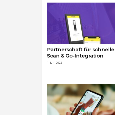
t
e
n
Partnerschaft für schnelle
Scan & Go-Integration
1. Juni 2022