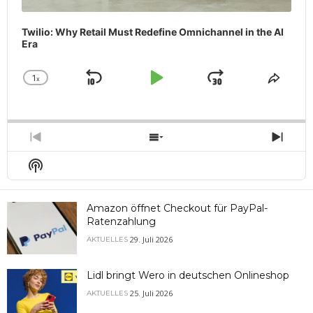
Twilio: Why Retail Must Redefine Omnichannel in the AI
Era
1
x
Skip
Play
Jump
Change
Share
Playback
This
Backward
Pause
Forward
Rate
Episo
Previous
Show
Next
Episode
Episodes
Epis
Show
List
Podcast
Information
Amazon öffnet Checkout für PayPal-
Ratenzahlung
29. Juli 2026
AKTUELLES
Lidl bringt Wero in deutschen Onlineshop
25. Juli 2026
AKTUELLES