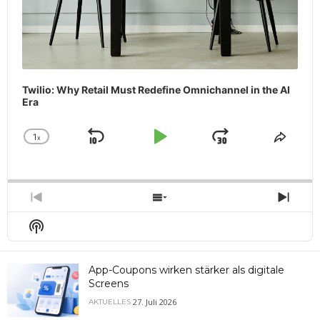
Twilio: Why Retail Must Redefine Omnichannel in the AI
Era
1
x
Skip
Play
Jump
Change
Share
Playback
This
Backward
Pause
Forward
Rate
Episo
Previous
Show
Next
Episode
Episodes
Epis
Show
List
Podcast
Information
App-Coupons wirken stärker als digitale
Screens
27. Juli 2026
AKTUELLES