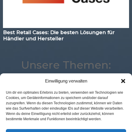
Best Retail Cases: Die besten Lösungen für
Händler und Hersteller
Unsere Themen:
Einwilligung verwalten
Voice
Augmented Reality
Loyalty
Corona
Um dir ein optimales Erlebnis zu bieten, verwenden wir Technologien wie
Cookies, um Geräteinformationen zu speichern und/oder darauf
Advertising
Analytics
Expertenwissen
Mobile
zuzugreifen. Wenn du diesen Technologien zustimmst, können wir Daten
POS Connect
Logistik
Location
wie das Surfverhalten oder eindeutige IDs auf dieser Website verarbeiten.
Wenn du deine Einwilligung nicht erteilst oder zurückziehst, können
Best Retail Cases
eCommerce
Studie
Digital
bestimmte Merkmale und Funktionen beeinträchtigt werden.
Kassenlose Läden
Marketing
Payment