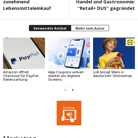
zunehmend
Handel und Gastronomie:
Lebensmitteleinkauf
“Retail+ DUS” gegründet
Verwandte Artikel
Mehr vom Autor
Amazon öffnet
App-Coupons wirken
Lidl bringt Wero in
Checkout für PayPal-
stärker als digitale
deutschen Onlineshop
Ratenzahlung
Screens