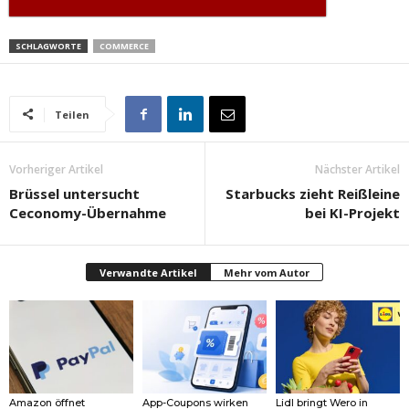
SCHLAGWORTE
COMMERCE
Teilen
Vorheriger Artikel
Nächster Artikel
Brüssel untersucht
Starbucks zieht Reißleine
Ceconomy-Übernahme
bei KI-Projekt
Verwandte Artikel
Mehr vom Autor
Amazon öffnet
App-Coupons wirken
Lidl bringt Wero in