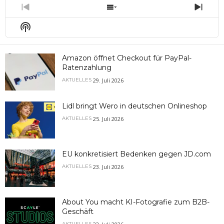
Previous
Show
Next
Episode
Episodes
Epis
Show
List
Podcast
Information
Amazon öffnet Checkout für PayPal-
Ratenzahlung
29. Juli 2026
AKTUELLES
Lidl bringt Wero in deutschen Onlineshop
25. Juli 2026
AKTUELLES
EU konkretisiert Bedenken gegen JD.com
23. Juli 2026
AKTUELLES
About You macht KI-Fotografie zum B2B-
Geschäft
AKTUELLES