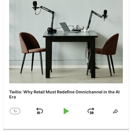
Twilio: Why Retail Must Redefine Omnichannel in the AI
Era
1
x
Skip
Play
Jump
Change
Share
Playback
This
Backward
Pause
Forward
Rate
Episo