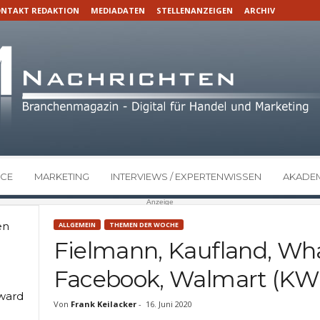
NTAKT REDAKTION
MEDIADATEN
STELLENANZEIGEN
ARCHIV
CE
MARKETING
INTERVIEWS / EXPERTENWISSEN
AKADEM
Anzeige
en
ALLGEMEIN
THEMEN DER WOCHE
Fielmann, Kaufland, W
Facebook, Walmart (KW 
Award
Von
Frank Keilacker
-
16. Juni 2020