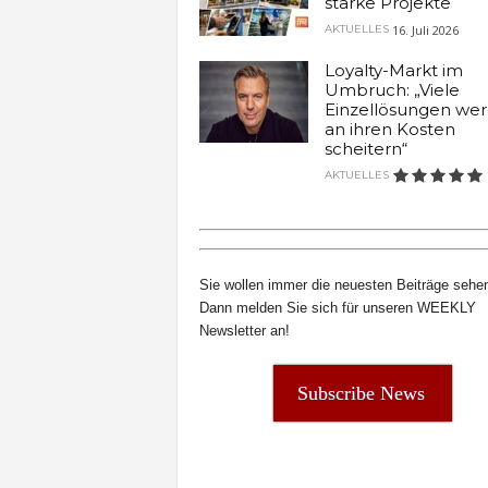
starke Projekte
t
16. Juli 2026
AKTUELLES
e
n
Loyalty-Markt im
Umbruch: „Viele
Einzellösungen we
an ihren Kosten
scheitern“
AKTUELLES
Sie wollen immer die neuesten Beiträge sehe
Dann melden Sie sich für unseren WEEKLY
Newsletter an!
Subscribe News