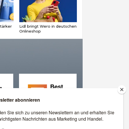
tärker
Lidl bringt Wero in deutschen
Onlineshop
äre
Best Retail Cases: Die
besten Lösungen für Händler
und Hersteller