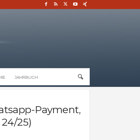
IE
JAHRBUCH
hatsapp-Payment,
24/25)