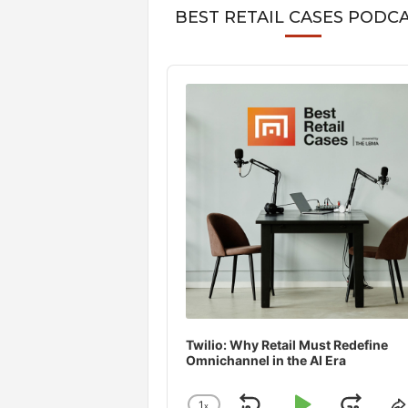
BEST RETAIL CASES PODC
Audio
Player
Twilio: Why Retail Must Redefine
Omnichannel in the AI Era
1
x