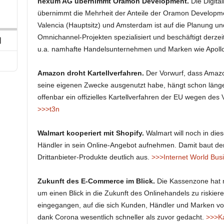
p
hare
nexum AG übernimmt Oramon Development.
Die Digita
his
übernimmt die Mehrheit der Anteile der Oramon Developm
ard
pisode
Valencia (Hauptsitz) und Amsterdam ist auf die Planung un
Omnichannel-Projekten spezialisiert und beschäftigt derzei
Next
u.a. namhafte Handelsunternehmen und Marken wie Apollo,
Episode
Amazon droht Kartellverfahren.
Der Vorwurf, dass Amazo
seine eigenen Zwecke ausgenutzt habe, hängt schon län
offenbar ein offizielles Kartellverfahren der EU wegen des 
>>>t3n
Walmart kooperiert mit Shopify.
Walmart will noch in dies
Händler in sein Online-Angebot aufnehmen. Damit baut der
Drittanbieter-Produkte deutlich aus.
>>>Internet World Bus
Zukunft des E-Commerce im Blick.
Die Kassenzone hat m
um einen Blick in die Zukunft des Onlinehandels zu riskier
eingegangen, auf die sich Kunden, Händler und Marken vorau
dank Corona wesentlich schneller als zuvor gedacht.
>>>K