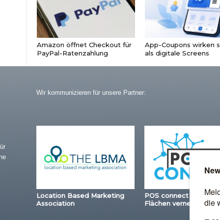
Amazon öffnet Checkout für
App-Coupons wirken s
PayPal-Ratenzahlung
als digitale Screens
Wir kommunizieren für unsere Partner:
ür
ne
Location Based Marketing
POS connect – Station
Association
Flächen vernetzen