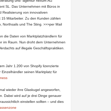
lberatung und -agentur nexum AG
ent SL. Das Unternehmen mit Büros in
d Realisierung von innovativen
t 15 Mitarbeiter. Zu den Kunden zählen
 Northsails und The Sting. >>>per Mail
n die Daten von Marktplatzhändlern für
ger im Raum. Nun droht dem Unternehmen
Verdachts auf illegale Geschäftspraktiken.
em Jahr 1.200 von Shopify lizenzierte
 Einzelhändler seinen Marktplatz für
iness
al wieder ihre Glaskugel angeworfen,
en. Dabei wird auf je drei Dinge genauer
ssichtlich einstellen sollten – und dies
assenzone