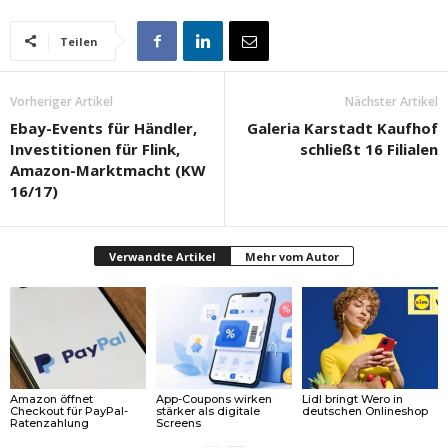
Teilen
Vorheriger Artikel
Nächster Artikel
Ebay-Events für Händler,
Galeria Karstadt Kaufhof
Investitionen für Flink,
schließt 16 Filialen
Amazon-Marktmacht (KW
16/17)
Verwandte Artikel
Mehr vom Autor
Amazon öffnet
App-Coupons wirken
Lidl bringt Wero in
Checkout für PayPal-
stärker als digitale
deutschen Onlineshop
Ratenzahlung
Screens