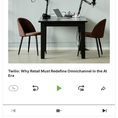
Twilio: Why Retail Must Redefine Omnichannel in the AI
Era
1
x
Skip
Play
Jump
Change
Share
Playback
This
Backward
Pause
Forward
Rate
Episo
Previous
Show
Next