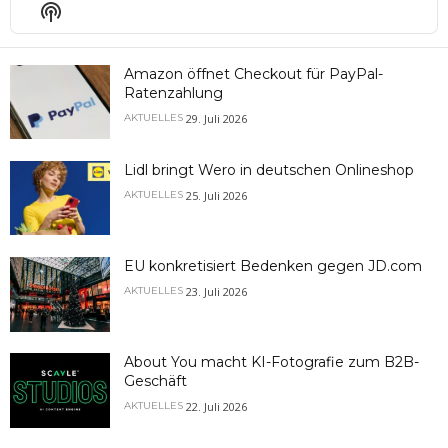
Episode
Episodes
Epis
Show
List
Podcast
Information
Amazon öffnet Checkout für PayPal-
Ratenzahlung
29. Juli 2026
AKTUELLES
Lidl bringt Wero in deutschen Onlineshop
25. Juli 2026
AKTUELLES
EU konkretisiert Bedenken gegen JD.com
23. Juli 2026
AKTUELLES
About You macht KI-Fotografie zum B2B-
Geschäft
22. Juli 2026
AKTUELLES