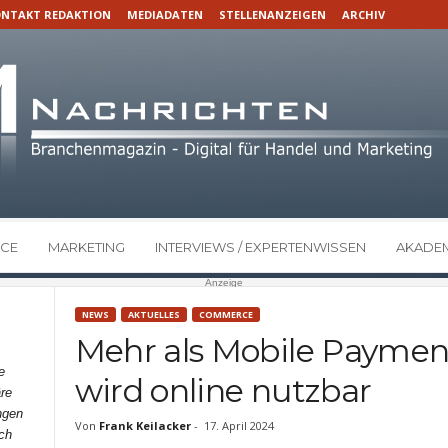
NTAKT REDAKTION
MEDIADATEN
STELLENANZEIGEN
ARCHIV
CE
MARKETING
INTERVIEWS / EXPERTENWISSEN
AKADEM
Anzeige
NEWS
AKTUELLES
COMMERCE
Mehr als Mobile Paymen
e
wird online nutzbar
re
ngen
Von
Frank Keilacker
-
17. April 2024
ch