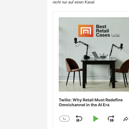
nicht nur auf einen Kanal.
t
e
Audio
n
Player
Twilio: Why Retail Must Redefine
Omnichannel in the AI Era
1
x
Skip
Play
Jum
Change
S
Playback
T