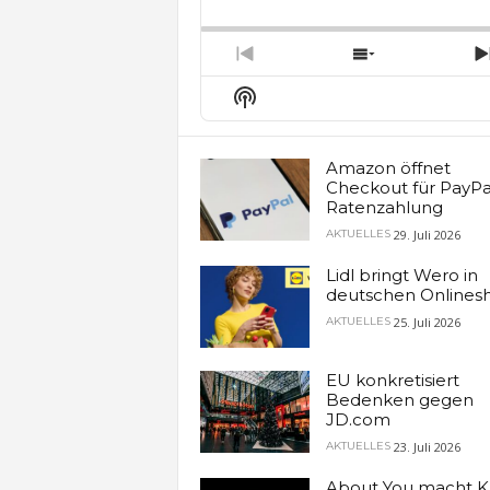
Backward
Pause
Forw
Rate
E
Previous
Show
Episode
Episodes
Show
List
Podcast
Information
Amazon öffnet
Checkout für PayPa
Ratenzahlung
29. Juli 2026
AKTUELLES
Lidl bringt Wero in
deutschen Onlines
25. Juli 2026
AKTUELLES
EU konkretisiert
Bedenken gegen
JD.com
23. Juli 2026
AKTUELLES
About You macht K