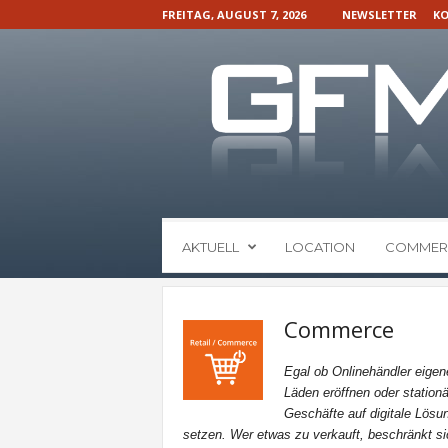
FREITAG, AUGUST 7, 2026
NEWSLETTER
KO
G
AKTUELL
LOCATION
COMMER
F
M
N
a
Commerce
c
h
Egal ob Onlinehändler eigen
r
Läden eröffnen oder stationä
i
Geschäfte auf digitale Lösu
c
setzen. Wer etwas zu verkauft, beschränkt si
h