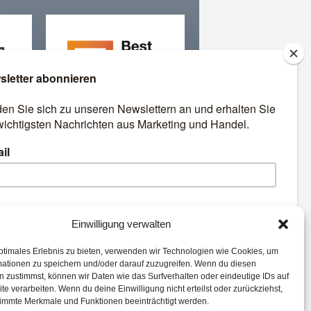
äre
Best Retail Cases: Die
besten Lösungen für Händler
und Hersteller
emen:
Einwilligung verwalten
ptimales Erlebnis zu bieten, verwenden wir Technologien wie Cookies, um
e
Künstliche Intelligenz
mationen zu speichern und/oder darauf zuzugreifen. Wenn du diesen
gmented Reality
Expertenwissen
 zustimmst, können wir Daten wie das Surfverhalten oder eindeutige IDs auf
te verarbeiten. Wenn du deine Einwilligung nicht erteilst oder zurückziehst,
ital
Studie
Advertising
immte Merkmale und Funktionen beeinträchtigt werden.