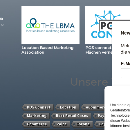
ür
ne
Location Based Marketing
POS connect – Station
Association
Flächen vernetzen
Unsere Th
Um dir ein o
POS Connect
Location
eCommerce
Mobil
Geräteinfor
Marketing
Best Retail Cases
Payment
Au
Technologien
dieser Websi
Commerce
Voice
Corona
Logistik
Dig
können best