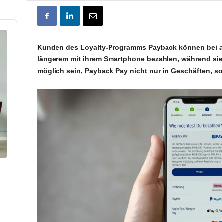
Kunden des Loyalty-Programms Payback können bei au
längerem mit ihrem Smartphone bezahlen, während sie
möglich sein, Payback Pay nicht nur in Geschäften, s
p
hare
his