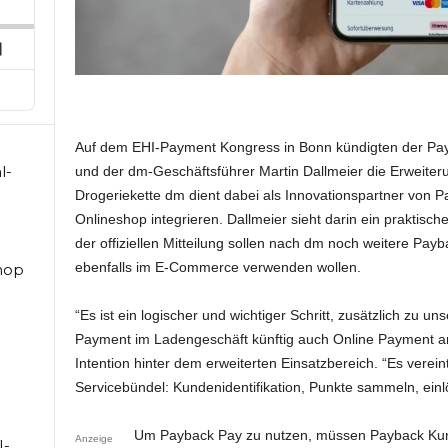
ard
pisode
Next
Episode
Auf dem EHI-Payment Kongress in Bonn kündigten der Pa
l-
und der dm-Geschäftsführer Martin Dallmeier die Erweiteru
Drogeriekette dm dient dabei als Innovationspartner von P
Onlineshop integrieren. Dallmeier sieht darin ein praktis
der offiziellen Mitteilung sollen nach dm noch weitere Pay
ebenfalls im E-Commerce verwenden wollen.
hop
“Es ist ein logischer und wichtiger Schritt, zusätzlich zu u
Payment im Ladengeschäft künftig auch Online Payment a
Intention hinter dem erweiterten Einsatzbereich. “Es vere
Servicebündel: Kundenidentifikation, Punkte sammeln, einl
Um Payback Pay zu nutzen, müssen Payback Kunde
Anzeige
I-