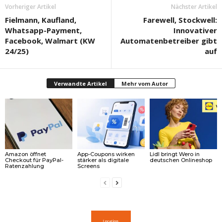
Vorheriger Artikel
Nächster Artikel
Fielmann, Kaufland,
Farewell, Stockwell:
Whatsapp-Payment,
Innovativer
Facebook, Walmart (KW
Automatenbetreiber gibt
24/25)
auf
Verwandte Artikel
Mehr vom Autor
Amazon öffnet
App-Coupons wirken
Lidl bringt Wero in
Checkout für PayPal-
stärker als digitale
deutschen Onlineshop
Ratenzahlung
Screens