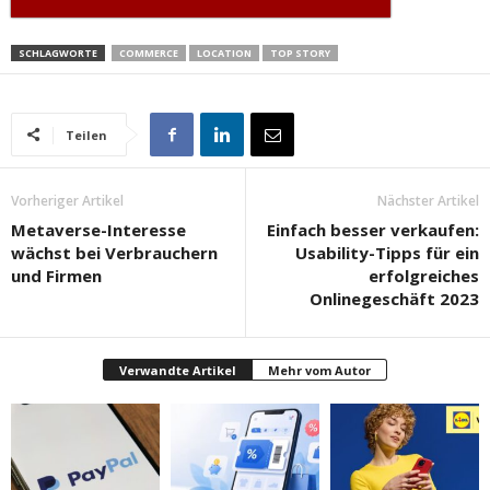
SCHLAGWORTE
COMMERCE
LOCATION
TOP STORY
Teilen
Vorheriger Artikel
Nächster Artikel
Metaverse-Interesse
Einfach besser verkaufen:
wächst bei Verbrauchern
Usability-Tipps für ein
und Firmen
erfolgreiches
Onlinegeschäft 2023
Verwandte Artikel
Mehr vom Autor