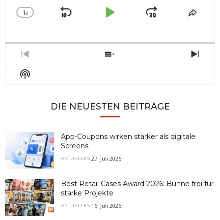
1
x
Skip
Play
Jump
Change
Share
Playback
This
Backward
Pause
Forward
Rate
Episo
Previous
Show
Next
Episode
Episodes
Epis
Show
List
Podcast
Information
DIE NEUESTEN BEITRÄGE
App-Coupons wirken stärker als digitale
Screens
27. Juli 2026
AKTUELLES
Best Retail Cases Award 2026: Bühne frei für
starke Projekte
16. Juli 2026
AKTUELLES