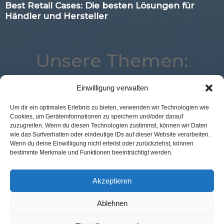
Best Retail Cases: Die besten Lösungen für
Händler und Hersteller
Unsere Themen:
Einwilligung verwalten
Marketing
Analytics
Expertenwissen
Um dir ein optimales Erlebnis zu bieten, verwenden wir Technologien wie
Cookies, um Geräteinformationen zu speichern und/oder darauf
POS Connect
Best Retail Cases
Corona
zuzugreifen. Wenn du diesen Technologien zustimmst, können wir Daten
eCommerce
Payment
Logistik
Mobile
wie das Surfverhalten oder eindeutige IDs auf dieser Website verarbeiten.
Wenn du deine Einwilligung nicht erteilst oder zurückziehst, können
Kassenlose Läden
Studie
Advertising
Voice
bestimmte Merkmale und Funktionen beeinträchtigt werden.
Loyalty
Location
Commerce
Augmented Reality
Digital
Künstliche Intelligenz
Akzeptieren
Ablehnen
Kontakt Redaktion
Impressum
Datenschutz
AGB