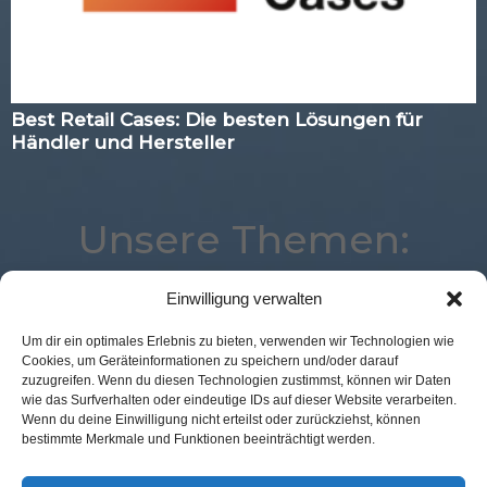
Best Retail Cases: Die besten Lösungen für
Händler und Hersteller
Unsere Themen:
Einwilligung verwalten
Studie
Corona
Mobile
Payment
Commerce
Um dir ein optimales Erlebnis zu bieten, verwenden wir Technologien wie
Cookies, um Geräteinformationen zu speichern und/oder darauf
Advertising
Best Retail Cases
POS Connect
zuzugreifen. Wenn du diesen Technologien zustimmst, können wir Daten
Expertenwissen
eCommerce
Digital
wie das Surfverhalten oder eindeutige IDs auf dieser Website verarbeiten.
Wenn du deine Einwilligung nicht erteilst oder zurückziehst, können
Augmented Reality
Analytics
Location
bestimmte Merkmale und Funktionen beeinträchtigt werden.
Marketing
Loyalty
Kassenlose Läden
Logistik