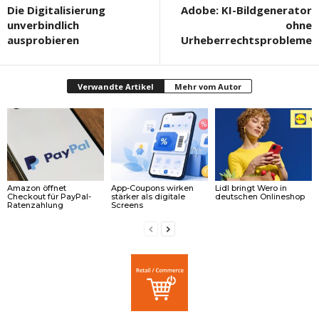
Die Digitalisierung
Adobe: KI-Bildgenerator
unverbindlich
ohne
ausprobieren
Urheberrechtsprobleme
Verwandte Artikel
Mehr vom Autor
Amazon öffnet
App-Coupons wirken
Lidl bringt Wero in
Checkout für PayPal-
stärker als digitale
deutschen Onlineshop
Ratenzahlung
Screens