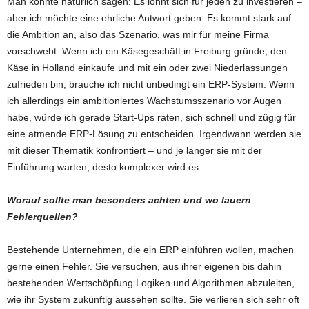
Man könnte natürlich sagen: Es lohnt sich für jeden zu investieren –
aber ich möchte eine ehrliche Antwort geben. Es kommt stark auf
die Ambition an, also das Szenario, was mir für meine Firma
vorschwebt. Wenn ich ein Käsegeschäft in Freiburg gründe, den
Käse in Holland einkaufe und mit ein oder zwei Niederlassungen
zufrieden bin, brauche ich nicht unbedingt ein ERP-System. Wenn
ich allerdings ein ambitioniertes Wachstumsszenario vor Augen
habe, würde ich gerade Start-Ups raten, sich schnell und zügig für
eine atmende ERP-Lösung zu entscheiden. Irgendwann werden sie
mit dieser Thematik konfrontiert – und je länger sie mit der
Einführung warten, desto komplexer wird es.
Worauf sollte man besonders achten und wo lauern
Fehlerquellen?
Bestehende Unternehmen, die ein ERP einführen wollen, machen
gerne einen Fehler. Sie versuchen, aus ihrer eigenen bis dahin
bestehenden Wertschöpfung Logiken und Algorithmen abzuleiten,
wie ihr System zukünftig aussehen sollte. Sie verlieren sich sehr oft