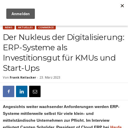
Anzeige
NEWS
AKTUELLES
COMMERCE
Der Nukleus der Digitalisierung:
ERP-Systeme als
Investitionsgut für KMUs und
Start-Ups
Von
Frank Keilacker
-
23. März 2023
Angesichts weiter wachsender Anforderungen werden ERP-
Systeme mittlerweile selbst für viele klein- und
mittelständische Unternehmen zur Pflicht. Im Interview
erläutert Carsten Schröder, President of Cloud ERP bei
Haufe