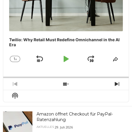
Twilio: Why Retail Must Redefine Omnichannel in the AI
Era
1
x
Skip
Play
Jump
Change
Share
Playback
This
Backward
Pause
Forward
Rate
Episo
Previous
Show
Next
Episode
Episodes
Epis
Show
List
Podcast
Information
Amazon öffnet Checkout für PayPal-
Ratenzahlung
29. Juli 2026
AKTUELLES