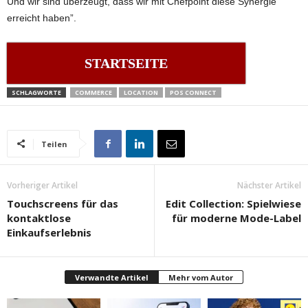
Und wir sind überzeugt, dass wir mit Chefpoint diese Synergie
erreicht haben”.
STARTSEITE
SCHLAGWORTE
COMMERCE
LOCATION
POS CONNECT
Teilen
Vorheriger Artikel
Nächster Artikel
Touchscreens für das
Edit Collection: Spielwiese
kontaktlose
für moderne Mode-Label
Einkaufserlebnis
Verwandte Artikel
Mehr vom Autor