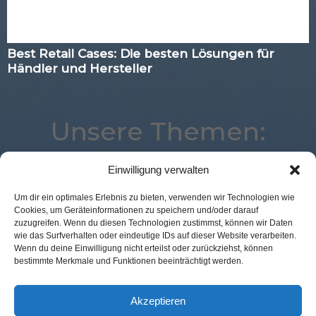
Best Retail Cases: Die besten Lösungen für
Händler und Hersteller
Unsere Themen:
Einwilligung verwalten
Corona
Payment
Künstliche Intelligenz
Loyalty
Um dir ein optimales Erlebnis zu bieten, verwenden wir Technologien wie
Cookies, um Geräteinformationen zu speichern und/oder darauf
Best Retail Cases
Expertenwissen
Studie
Voice
zuzugreifen. Wenn du diesen Technologien zustimmst, können wir Daten
Augmented Reality
eCommerce
Analytics
wie das Surfverhalten oder eindeutige IDs auf dieser Website verarbeiten.
Wenn du deine Einwilligung nicht erteilst oder zurückziehst, können
Advertising
Digital
Location
Commerce
bestimmte Merkmale und Funktionen beeinträchtigt werden.
Logistik
Mobile
POS Connect
Marketing
Kassenlose Läden
Akzeptieren