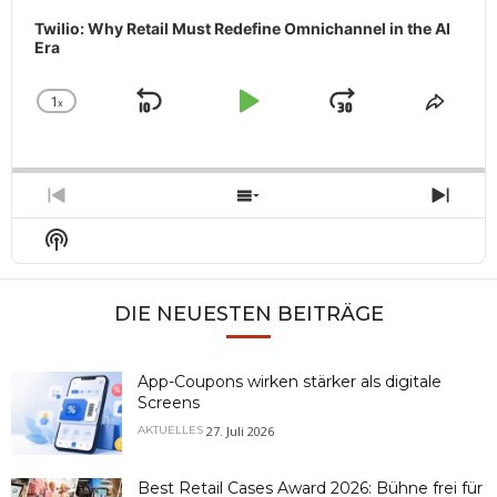
Twilio: Why Retail Must Redefine Omnichannel in the AI
Era
1
x
Skip
Play
Jump
Change
Share
Playback
This
Backward
Pause
Forward
Rate
Episo
Previous
Show
Next
Episode
Episodes
Epis
Show
List
Podcast
Information
DIE NEUESTEN BEITRÄGE
App-Coupons wirken stärker als digitale
Screens
27. Juli 2026
AKTUELLES
Best Retail Cases Award 2026: Bühne frei für