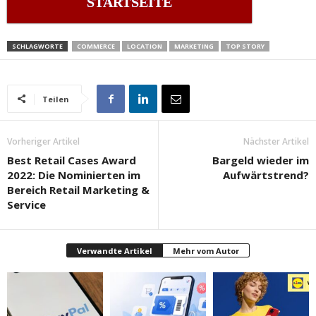
STARTSEITE
SCHLAGWORTE
COMMERCE
LOCATION
MARKETING
TOP STORY
Teilen
Vorheriger Artikel
Nächster Artikel
Best Retail Cases Award
Bargeld wieder im
2022: Die Nominierten im
Aufwärtstrend?
Bereich Retail Marketing &
Service
Verwandte Artikel
Mehr vom Autor