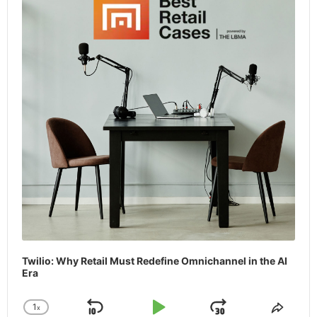
Twilio: Why Retail Must Redefine Omnichannel in the AI
Era
1
x
Skip
Play
Jump
Change
Share