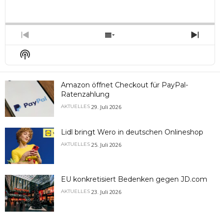
Playback
This
Backward
Pause
Forward
Rate
Episo
Previous
Show
Next
Episode
Episodes
Epis
Show
List
Podcast
Information
Amazon öffnet Checkout für PayPal-
Ratenzahlung
29. Juli 2026
AKTUELLES
Lidl bringt Wero in deutschen Onlineshop
25. Juli 2026
AKTUELLES
EU konkretisiert Bedenken gegen JD.com
23. Juli 2026
AKTUELLES