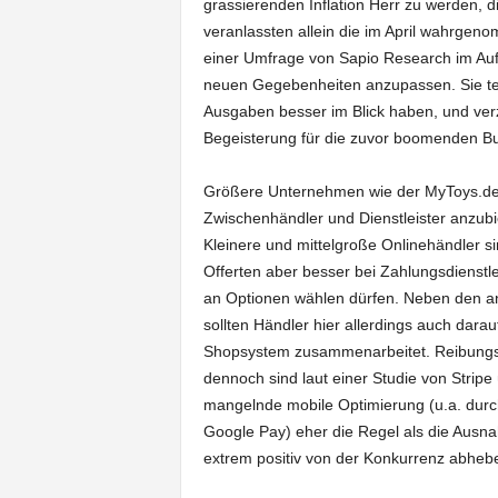
grassierenden Inflation Herr zu werden, d
veranlassten allein die im April wahrgeno
einer Umfrage von Sapio Research im Auft
neuen Gegebenheiten anzupassen. Sie ten
Ausgaben besser im Blick haben, und ver
Begeisterung für die zuvor boomenden 
Größere Unternehmen wie der MyToys.de 
Zwischenhändler und Dienstleister anzubi
Kleinere und mittelgroße Onlinehändler s
Offerten aber besser bei Zahlungsdienstle
an Optionen wählen dürfen. Neben den 
sollten Händler hier allerdings auch darau
Shopsystem zusammenarbeitet. Reibungsve
dennoch sind laut einer Studie von Strip
mangelnde mobile Optimierung (u.a. dur
Google Pay) eher die Regel als die Ausn
extrem positiv von der Konkurrenz abheb