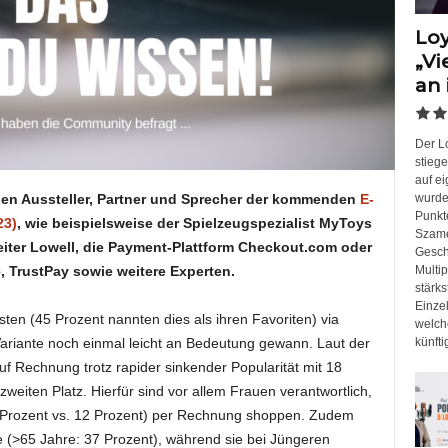
Loy
„Vi
an 
Der Lo
stieg
auf e
llen Aussteller, Partner und Sprecher der kommenden
E-
wurde 
Punkt
23)
, wie beispielsweise der Spielzeugspezialist MyToys
Szame
ter Lowell, die Payment-Plattform
Checkout.com oder
Gesch
e, TrustPay sowie weitere Experten.
Multip
stärk
Einze
ten (45 Prozent nannten dies als ihren Favoriten) via
welch
ariante noch einmal leicht an Bedeutung gewann. Laut der
künfti
f Rechnung trotz rapider sinkender Popularität mit 18
weiten Platz. Hierfür sind vor allem Frauen verantwortlich,
 Prozent vs. 12 Prozent) per Rechnung shoppen. Zudem
 (>65 Jahre: 37 Prozent), während sie bei Jüngeren