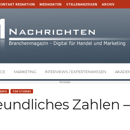
KONTAKT REDAKTION
MEDIADATEN
STELLENANZEIGEN
ARCHIV
CE
MARKETING
INTERVIEWS / EXPERTENWISSEN
AKADEM
Anzeige
EXPO
TOP STORIES
eundliches Zahlen 