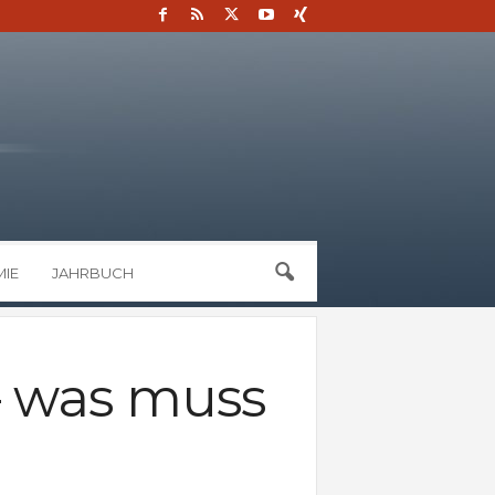
IE
JAHRBUCH
– was muss