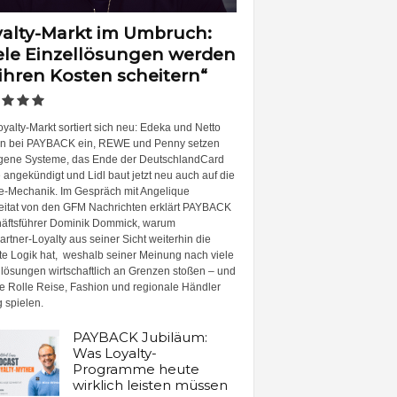
alty-Markt im Umbruch:
ele Einzellösungen werden
ihren Kosten scheitern“
yalty-Markt sortiert sich neu: Edeka und Netto
en bei PAYBACK ein, REWE und Penny setzen
igene Systeme, das Ende der DeutschlandCard
angekündigt und Lidl baut jetzt neu auch auf die
e-Mechanik. Im Gespräch mit Angelique
itat von den GFM Nachrichten erklärt PAYBACK
äftsführer Dominik Dommick, warum
artner-Loyalty aus seiner Sicht weiterhin die
ste Logik hat, weshalb seiner Meinung nach viele
llösungen wirtschaftlich an Grenzen stoßen – und
e Rolle Reise, Fashion und regionale Händler
g spielen.
PAYBACK Jubiläum:
Was Loyalty-
Programme heute
wirklich leisten müssen