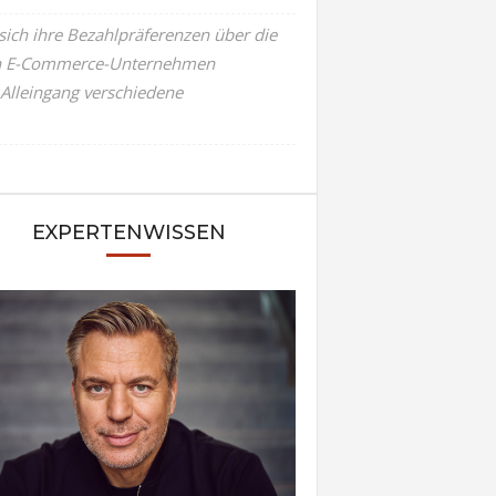
sich ihre Bezahlpräferenzen über die
llten E-Commerce-Unternehmen
 Alleingang verschiedene
EXPERTENWISSEN