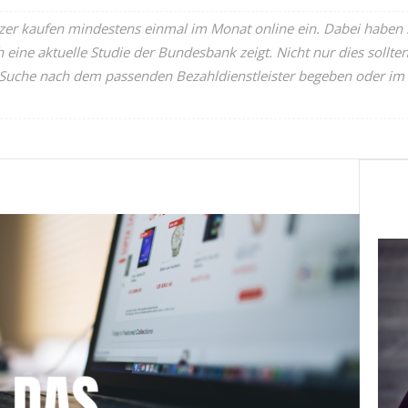
tzer kaufen mindestens einmal im Monat online ein. Dabei haben 
h eine aktuelle Studie der Bundesbank zeigt. Nicht nur dies so
e Suche nach dem passenden Bezahldienstleister begeben oder im