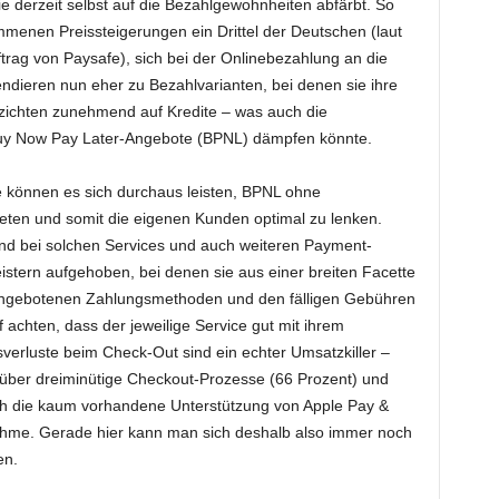
ie derzeit selbst auf die Bezahlgewohnheiten abfärbt. So
mmenen Preissteigerungen ein Drittel der Deutschen (laut
rag von Paysafe), sich bei der Onlinebezahlung an die
dieren nun eher zu Bezahlvarianten, bei denen sie ihre
zichten zunehmend auf Kredite – was auch die
Buy Now Pay Later-Angebote (BPNL) dämpfen könnte.
können es sich durchaus leisten, BPNL ohne
eten und somit die eigenen Kunden optimal zu lenken.
ind bei solchen Services und auch weiteren Payment-
istern aufgehoben, bei denen sie aus einer breiten Facette
angebotenen Zahlungsmethoden und den fälligen Gebühren
f achten, dass der jeweilige Service gut mit ihrem
rluste beim Check-Out sind ein echter Umsatzkiller –
e über dreiminütige Checkout-Prozesse (66 Prozent) und
ch die kaum vorhandene Unterstützung von Apple Pay &
ahme. Gerade hier kann man sich deshalb also immer noch
en.