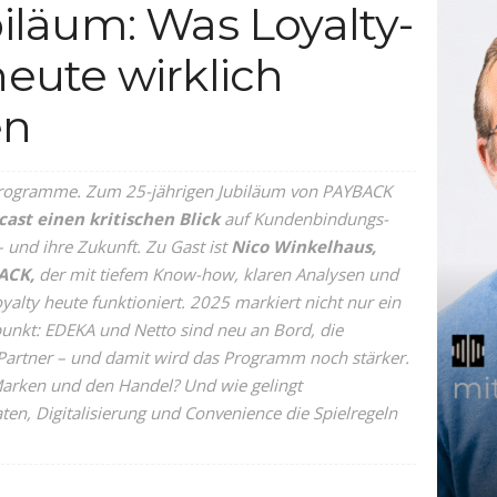
läum: Was Loyalty-
ute wirklich
en
Programme. Zum 25-jährigen Jubiläum von PAYBACK
cast einen kritischen Blick
auf Kundenbindungs-
und ihre Zukunft. Zu Gast ist
Nico Winkelhaus,
ACK,
der mit tiefem Know-how, klaren Analysen und
oyalty heute funktioniert. 2025 markiert nicht nur ein
nkt: EDEKA und Netto sind neu an Bord, die
 Partner – und damit wird das Programm noch stärker.
arken und den Handel? Und wie gelingt
ten, Digitalisierung und Convenience die Spielregeln