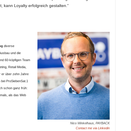
, kann Loyalty erfolgreich gestalten.“
ng
diverse
Ausbau und die
rund 60-köpfigen Team
ing, Retail Media,
 er über zehn Jahre
m bei ProSiebenSat.1
ch schon ganz früh:
amals, als das Web
Nico Winkelhaus, PAYBACK
Contact me via Linkedin