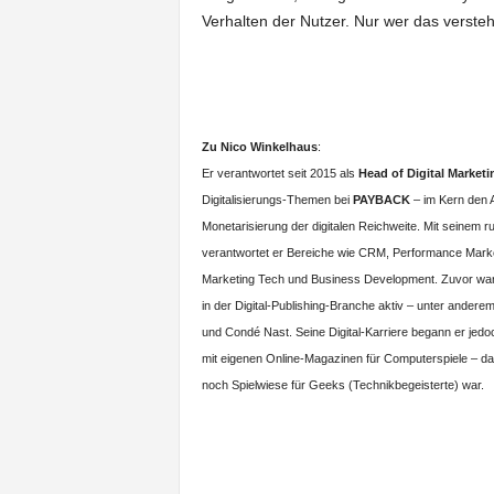
Verhalten der Nutzer. Nur wer das versteht
Zu Nico Winkelhaus
:
Er verantwortet seit 2015 als
Head of Digital Marketi
Digitalisierungs-Themen bei
PAYBACK
– im Kern den 
Monetarisierung der digitalen Reichweite. Mit seinem 
verantwortet er Bereiche wie CRM, Performance Market
Marketing Tech und Business Development. Zuvor war
in der Digital-Publishing-Branche aktiv – unter andere
und Condé Nast. Seine Digital-Karriere begann er jedo
mit eigenen Online-Magazinen für Computerspiele – d
noch Spielwiese für Geeks (Technikbegeisterte) war.