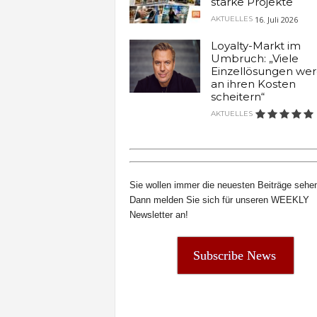
starke Projekte
t
16. Juli 2026
AKTUELLES
e
n
Loyalty-Markt im
Umbruch: „Viele
Einzellösungen we
an ihren Kosten
scheitern“
AKTUELLES
Sie wollen immer die neuesten Beiträge sehe
Dann melden Sie sich für unseren WEEKLY
Newsletter an!
Subscribe News