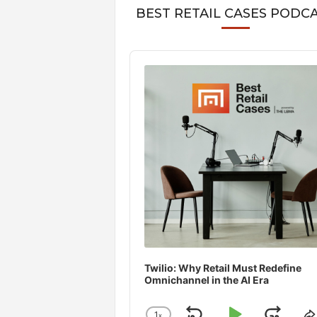
BEST RETAIL CASES PODC
Audio
Player
Twilio: Why Retail Must Redefine
Omnichannel in the AI Era
1
x