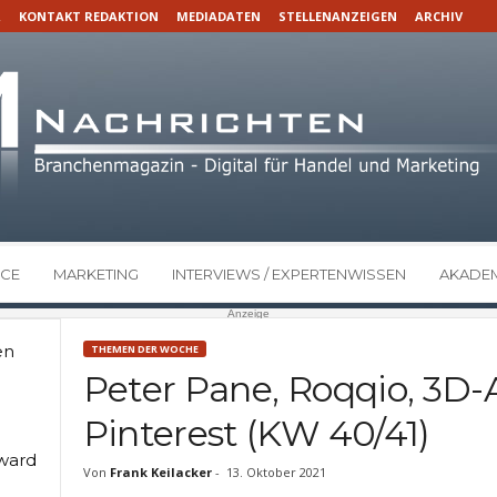
R
KONTAKT REDAKTION
MEDIADATEN
STELLENANZEIGEN
ARCHIV
CE
MARKETING
INTERVIEWS / EXPERTENWISSEN
AKADEM
Anzeige
en
THEMEN DER WOCHE
Peter Pane, Roqqio, 3D-A
Pinterest (KW 40/41)
Award
Von
Frank Keilacker
-
13. Oktober 2021