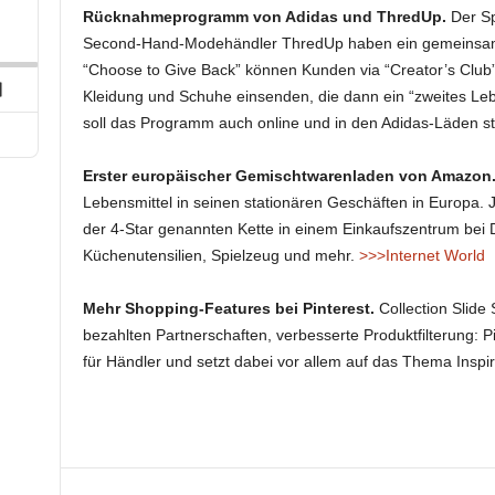
p
hare
Rücknahmeprogramm von Adidas und ThredUp.
Der Sp
his
ard
Second-Hand-Modehändler ThredUp haben ein gemeinsam
pisode
“Choose to Give Back” können Kunden via “Creator’s Club
Next
Kleidung und Schuhe einsenden, die dann ein “zweites Le
Episode
soll das Programm auch online und in den Adidas-Läden s
Erster europäischer Gemischtwarenladen von Amazon
Lebensmittel in seinen stationären Geschäften in Europa. Jet
der 4-Star genannten Kette in einem Einkaufszentrum bei D
Küchenutensilien, Spielzeug und mehr.
>>>Internet World
Mehr Shopping-Features bei Pinterest.
Collection Slide
bezahlten Partnerschaften, verbesserte Produktfilterung: 
für Händler und setzt dabei vor allem auf das Thema Inspir