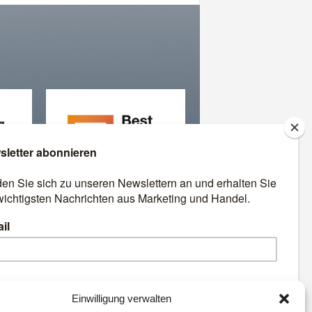
äre
Best Retail Cases: Die
besten Lösungen für Händler
und Hersteller
emen:
Einwilligung verwalten