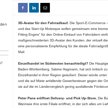
3D-Avatar für den Fahrradkauf.
Die Sport-E-Commerce- u
rden
und das Start-Up Motesque wollen gemeinsam eine biomecha
Fitting Engine” für den Online-Einkauf von Fahrrädern einf
maßgeschneiderten 3D-Avatar des Kunden, der virtuell die
eine personalisierte Empfehlung für die ideale Fahrradgr
Mail
n?
Einzelhandel im Südwesten benachteiligt?
Die Hauptge
Baden-Württemberg, Sabine Hagmann, hat sich kritisch zu
Einzelhandel in ihrer Region geäußert. Dieser würde unter 
und die auf Miete anfallende Gewerbesteuer gegen der Onl
sie auf die im Ländervergleich gering ausfallende Förderu
Peter Pane eröffnet Delivery- und Pick Up-Store.
Die Bur
Wannsee ihre erste Filiale eröffnet, in der sich alles um L