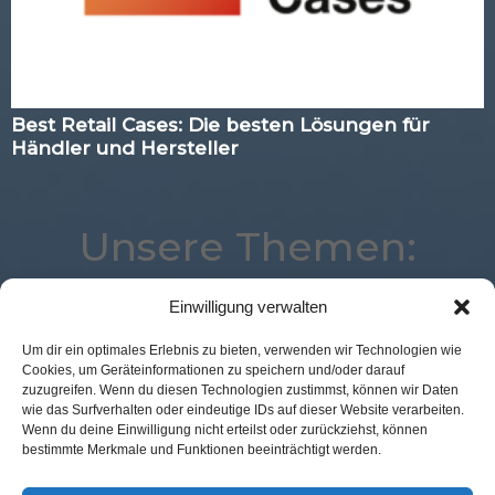
Best Retail Cases: Die besten Lösungen für
Händler und Hersteller
Unsere Themen:
Einwilligung verwalten
Studie
Künstliche Intelligenz
Best Retail Cases
Um dir ein optimales Erlebnis zu bieten, verwenden wir Technologien wie
Cookies, um Geräteinformationen zu speichern und/oder darauf
Corona
Logistik
Advertising
POS Connect
zuzugreifen. Wenn du diesen Technologien zustimmst, können wir Daten
eCommerce
Payment
Kassenlose Läden
Loyalty
wie das Surfverhalten oder eindeutige IDs auf dieser Website verarbeiten.
Wenn du deine Einwilligung nicht erteilst oder zurückziehst, können
Marketing
Location
Digital
Augmented Reality
bestimmte Merkmale und Funktionen beeinträchtigt werden.
Commerce
Expertenwissen
Voice
Analytics