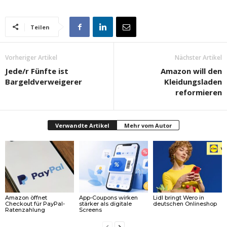
Teilen
Vorheriger Artikel
Nächster Artikel
Jede/r Fünfte ist
Amazon will den
Bargeldverweigerer
Kleidungsladen
reformieren
Verwandte Artikel
Mehr vom Autor
Amazon öffnet
App-Coupons wirken
Lidl bringt Wero in
Checkout für PayPal-
stärker als digitale
deutschen Onlineshop
Ratenzahlung
Screens