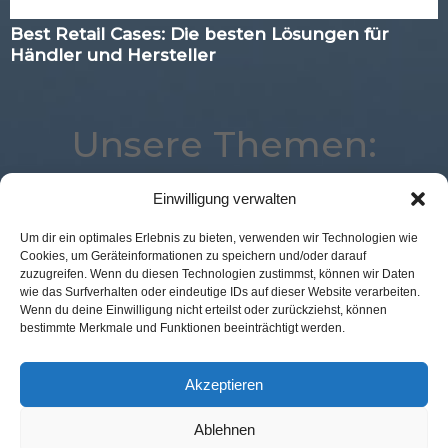
Best Retail Cases: Die besten Lösungen für
Händler und Hersteller
Unsere Themen:
Einwilligung verwalten
Marketing
POS Connect
Advertising
Analytics
Um dir ein optimales Erlebnis zu bieten, verwenden wir Technologien wie
Cookies, um Geräteinformationen zu speichern und/oder darauf
Augmented Reality
Corona
Mobile
Commerce
zuzugreifen. Wenn du diesen Technologien zustimmst, können wir Daten
Digital
Payment
eCommerce
Location
wie das Surfverhalten oder eindeutige IDs auf dieser Website verarbeiten.
Wenn du deine Einwilligung nicht erteilst oder zurückziehst, können
Best Retail Cases
Künstliche Intelligenz
Studie
bestimmte Merkmale und Funktionen beeinträchtigt werden.
Logistik
Voice
Kassenlose Läden
Loyalty
Expertenwissen
Akzeptieren
Ablehnen