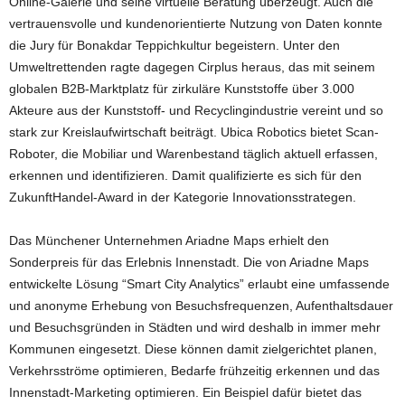
Online-Galerie und seine virtuelle Beratung überzeugt. Auch die
vertrauensvolle und kundenorientierte Nutzung von Daten konnte
die Jury für Bonakdar Teppichkultur begeistern. Unter den
Umweltrettenden ragte dagegen Cirplus heraus, das mit seinem
globalen B2B-Marktplatz für zirkuläre Kunststoffe über 3.000
Akteure aus der Kunststoff- und Recyclingindustrie vereint und so
stark zur Kreislaufwirtschaft beiträgt. Ubica Robotics bietet Scan-
Roboter, die Mobiliar und Warenbestand täglich aktuell erfassen,
erkennen und identifizieren. Damit qualifizierte es sich für den
ZukunftHandel-Award in der Kategorie Innovationsstrategen.
Das Münchener Unternehmen Ariadne Maps erhielt den
Sonderpreis für das Erlebnis Innenstadt. Die von Ariadne Maps
entwickelte Lösung “Smart City Analytics” erlaubt eine umfassende
und anonyme Erhebung von Besuchsfrequenzen, Aufenthaltsdauer
und Besuchsgründen in Städten und wird deshalb in immer mehr
Kommunen eingesetzt. Diese können damit zielgerichtet planen,
Verkehrsströme optimieren, Bedarfe frühzeitig erkennen und das
Innenstadt-Marketing optimieren. Ein Beispiel dafür bietet das