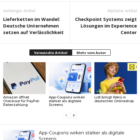
Vorheriger Artikel
Nächster Artikel
Lieferketten im Wandel:
Checkpoint Systems zeigt
Deutsche Unternehmen
Lösungen im Experience
setzen auf Verlässlichkeit
Center
Verwandte Artikel
Mehr vom Autor
Amazon öffnet
App-Coupons wirken
Lidl bringt Wero in
Checkout für PayPal-
stärker als digitale
deutschen Onlineshop
Ratenzahlung
Screens
App-Coupons wirken stärker als digitale
Screens