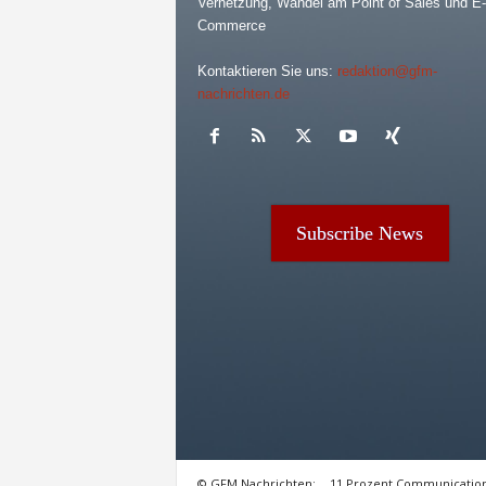
Vernetzung, Wandel am Point of Sales und E-
Commerce
Kontaktieren Sie uns:
redaktion@gfm-
nachrichten.de
Subscribe News
© GFM Nachrichten:
11 Prozent Communicatio