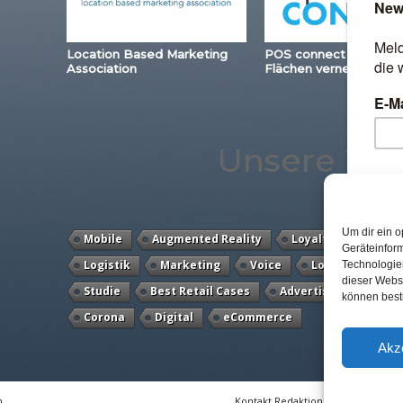
Location Based Marketing
POS connect – Station
Association
Flächen vernetzen
Unsere Th
Um dir ein o
Mobile
Augmented Reality
Loyalty
Payme
Geräteinfor
Logistik
Marketing
Voice
Location
An
Technologien
dieser Websi
Studie
Best Retail Cases
Advertising
Kass
können best
Corona
Digital
eCommerce
Akz
n
Kontakt Redaktion
Impressum