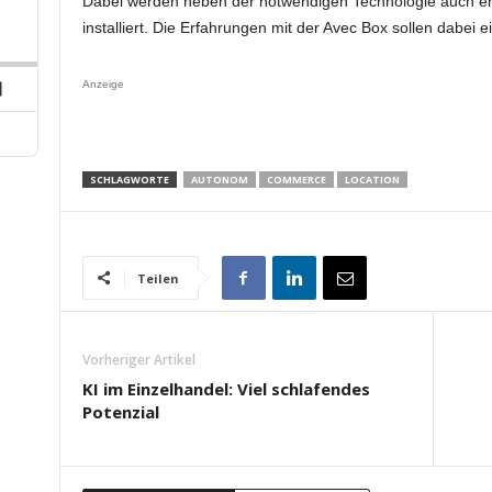
p
Dabei werden neben der notwendigen Technologie auch 
hare
his
installiert. Die Erfahrungen mit der Avec Box sollen dabei ei
ard
pisode
Anzeige
Next
Episode
SCHLAGWORTE
AUTONOM
COMMERCE
LOCATION
Teilen
Vorheriger Artikel
KI im Einzelhandel: Viel schlafendes
Potenzial