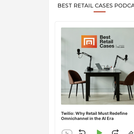
BEST RETAIL CASES PODC
Audio
Player
Twilio: Why Retail Must Redefine
Omnichannel in the AI Era
1
x