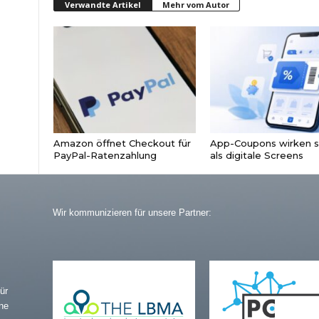
Verwandte Artikel
Mehr vom Autor
Amazon öffnet Checkout für
App-Coupons wirken s
PayPal-Ratenzahlung
als digitale Screens
Wir kommunizieren für unsere Partner:
ür
ne