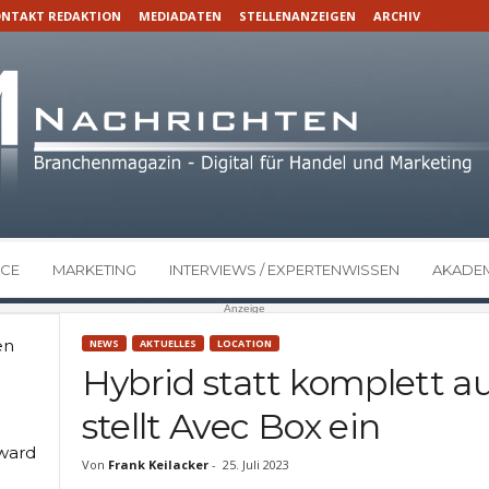
NTAKT REDAKTION
MEDIADATEN
STELLENANZEIGEN
ARCHIV
CE
MARKETING
INTERVIEWS / EXPERTENWISSEN
AKADEM
Anzeige
en
NEWS
AKTUELLES
LOCATION
Hybrid statt komplett a
stellt Avec Box ein
Award
Von
Frank Keilacker
-
25. Juli 2023