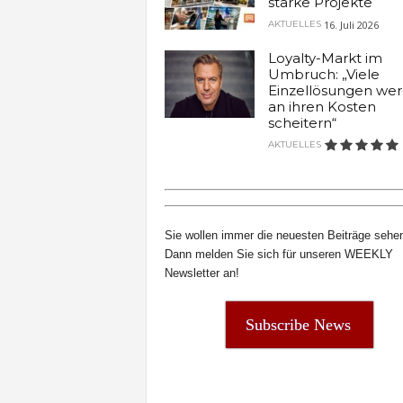
starke Projekte
t
16. Juli 2026
AKTUELLES
e
n
Loyalty-Markt im
Umbruch: „Viele
Einzellösungen we
an ihren Kosten
scheitern“
AKTUELLES
Sie wollen immer die neuesten Beiträge sehe
Dann melden Sie sich für unseren WEEKLY
Newsletter an!
Subscribe News