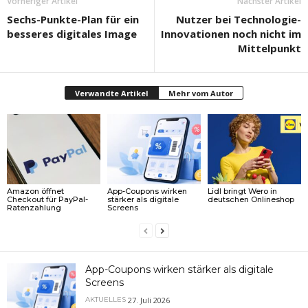
Vorheriger Artikel
Nächster Artikel
Sechs-Punkte-Plan für ein
Nutzer bei Technologie-
besseres digitales Image
Innovationen noch nicht im
Mittelpunkt
Verwandte Artikel
Mehr vom Autor
Amazon öffnet
App-Coupons wirken
Lidl bringt Wero in
Checkout für PayPal-
stärker als digitale
deutschen Onlineshop
Ratenzahlung
Screens
App-Coupons wirken stärker als digitale
Screens
27. Juli 2026
AKTUELLES