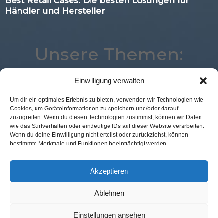
Best Retail Cases: Die besten Lösungen für
Händler und Hersteller
Unsere Themen:
Einwilligung verwalten
POS Connect
Location
Best Retail Cases
Um dir ein optimales Erlebnis zu bieten, verwenden wir Technologien wie
Cookies, um Geräteinformationen zu speichern und/oder darauf
Kassenlose Läden
Digital
Loyalty
Marketing
zuzugreifen. Wenn du diesen Technologien zustimmst, können wir Daten
Künstliche Intelligenz
Commerce
Corona
wie das Surfverhalten oder eindeutige IDs auf dieser Website verarbeiten.
Wenn du deine Einwilligung nicht erteilst oder zurückziehst, können
Mobile
Logistik
eCommerce
Expertenwissen
bestimmte Merkmale und Funktionen beeinträchtigt werden.
Advertising
Augmented Reality
Payment
Studie
Voice
Analytics
Akzeptieren
Ablehnen
Kontakt Redaktion
Impressum
Datenschutz
AGB
Einstellungen ansehen