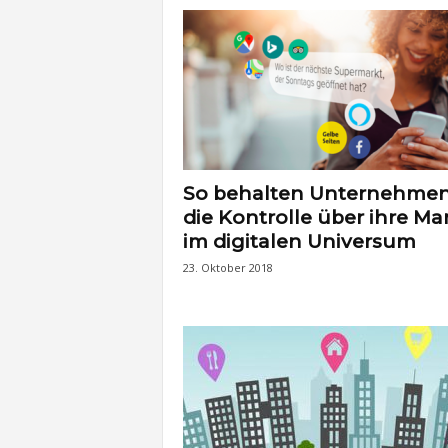
t
e
n
So behalten Unternehme
die Kontrolle über ihre Ma
im digitalen Universum
23. Oktober 2018