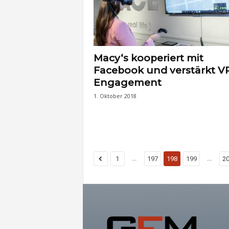
Macy‘s kooperiert mit
Facebook und verstärkt V
Engagement
1. Oktober 2018
...
...
1
197
198
199
2