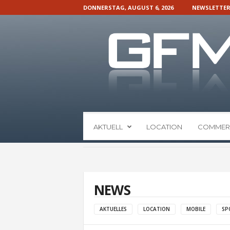
DONNERSTAG, AUGUST 6, 2026
NEWSLETTE
G
AKTUELL
LOCATION
COMMER
F
M
N
a
c
h
NEWS
r
i
AKTUELLES
LOCATION
MOBILE
SP
c
h