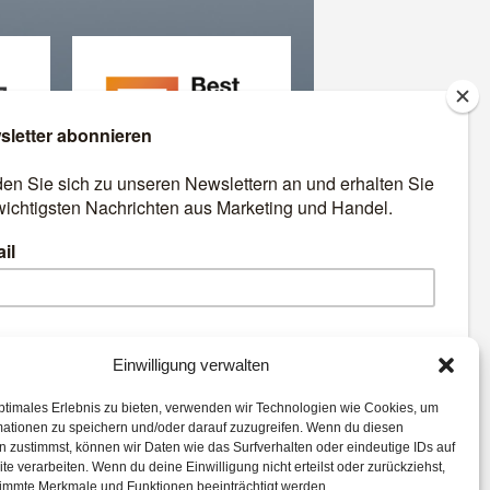
äre
Best Retail Cases: Die
besten Lösungen für Händler
und Hersteller
emen:
Einwilligung verwalten
ptimales Erlebnis zu bieten, verwenden wir Technologien wie Cookies, um
Künstliche Intelligenz
mationen zu speichern und/oder darauf zuzugreifen. Wenn du diesen
Voice
Mobile
eCommerce
 zustimmst, können wir Daten wie das Surfverhalten oder eindeutige IDs auf
te verarbeiten. Wenn du deine Einwilligung nicht erteilst oder zurückziehst,
Corona
Commerce
Digital
immte Merkmale und Funktionen beeinträchtigt werden.