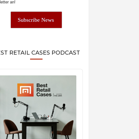
etter an!
Subscribe News
ST RETAIL CASES PODCAST
o
er