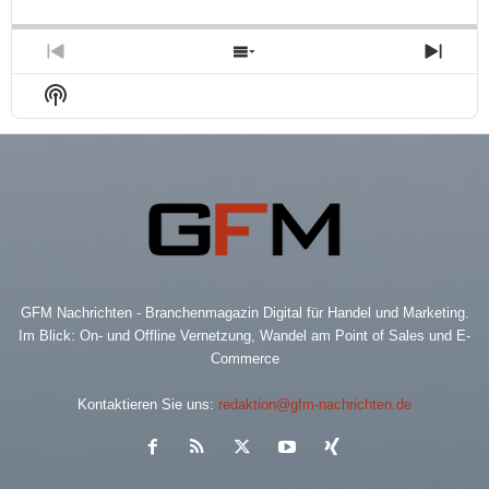
Backward
Pause
Forward
Rate
Episo
Previous
Show
Next
Episode
Episodes
Epis
Show
List
Podcast
Information
GFM Nachrichten - Branchenmagazin Digital für Handel und Marketing.
Im Blick: On- und Offline Vernetzung, Wandel am Point of Sales und E-
Commerce
Kontaktieren Sie uns:
redaktion@gfm-nachrichten.de