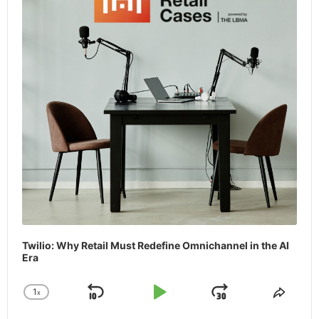
Twilio: Why Retail Must Redefine Omnichannel in the AI
Era
1
x
Skip
Play
Jump
Change
Share
Playback
This