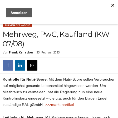
Anzeige
THEMEN DER WOCHE
Mehrweg, PwC, Kaufland (KW
07/08)
Von
Frank Keilacker
-
23. Februar 2023
Kontrolle für Nutri-Score.
Mit dem Nutri-Score sollen Verbraucher
auf möglichst gesunde Lebensmittel hingewiesen werden. Um
Missbrauch zu vermeiden, hat die Regierung nun eine neue
Kontrollinstanz eingesetzt – die u.a. auch für den Blauen Engel
zuständige RAL gGmbH.
>>>markenartikel
Leitfaden für Mehrweg.
Mit Mehrwegverpackungen lassen sich