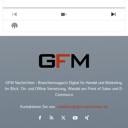
Backward
Pause
Forward
Rate
Episo
Previous
Show
Next
Episode
Episodes
Epis
Show
List
Podcast
Information
GFM Nachrichten - Branchenmagazin Digital für Handel und Marketing.
Im Blick: On- und Offline Vernetzung, Wandel am Point of Sales und E-
Commerce
Kontaktieren Sie uns:
redaktion@gfm-nachrichten.de