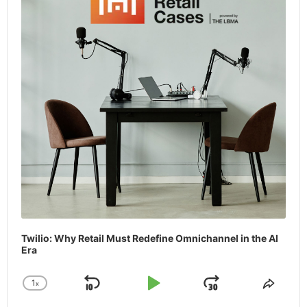
Twilio: Why Retail Must Redefine Omnichannel in the AI
Era
1
x
Skip
Play
Jump
Change
Share
Playback
This