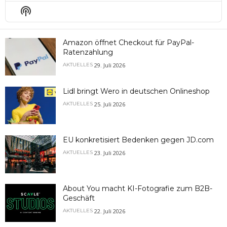
Episode
Episodes
Epis
Show
List
Podcast
Information
Amazon öffnet Checkout für PayPal-
Ratenzahlung
29. Juli 2026
AKTUELLES
Lidl bringt Wero in deutschen Onlineshop
25. Juli 2026
AKTUELLES
EU konkretisiert Bedenken gegen JD.com
23. Juli 2026
AKTUELLES
About You macht KI-Fotografie zum B2B-
Geschäft
22. Juli 2026
AKTUELLES