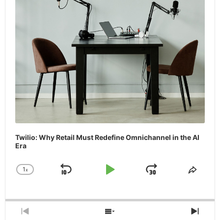
Twilio: Why Retail Must Redefine Omnichannel in the AI
Era
1
x
Skip
Play
Jump
Change
Share
Playback
This
Backward
Pause
Forward
Rate
Episo
Previous
Show
Next