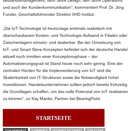
Bestandsmanagement, dem Store Design, den Store Operations
und auch der Kundenkommunikation”, kommentiert Prof. Dr. Jörg
Funder, Geschäftsführender Direktor IIHD Institut.
„Die IoT-Technologie ist heutzutage erstmals realistisch mit
überschaubarem Kosten- und Technologie-Aufwand in Filialen oder
Zwischenlagern einsetz- und skalierbar. Bei der Umsetzung von
IoT- und Smart Store-Konzepten befindet sich der deutsche Handel
aktuell noch inmitten einer Konzeptionsphase – der
Automatisierungsgrad ist Stand heute noch sehr gering. Eine der
zentralen Hürden für die Implementierung von IoT sind die
Skalierbarkeit von IT-Strukturen sowie die Notwendigkeit hoher
Investitionen. Handelsunternehmen sollten jedoch bereits frühzeitig
die Grundlagen schaffen, um das volle Potenzial von IoT realisieren
zu können”, so Kay Manke, Partner bei BearingPoint.
STARTSEITE
SCHLAGWORTE
COMMERCE
INTERNET OF THINGS
TOP STORY