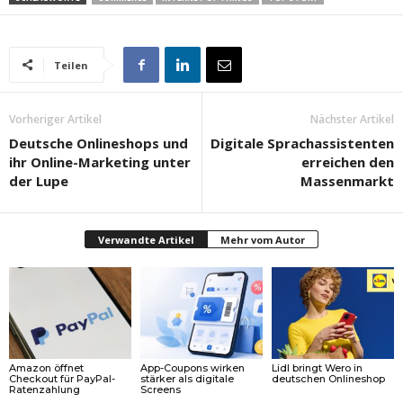
Teilen
Vorheriger Artikel
Nächster Artikel
Deutsche Onlineshops und
Digitale Sprachassistenten
ihr Online-Marketing unter
erreichen den
der Lupe
Massenmarkt
Verwandte Artikel
Mehr vom Autor
Amazon öffnet
App-Coupons wirken
Lidl bringt Wero in
Checkout für PayPal-
stärker als digitale
deutschen Onlineshop
Ratenzahlung
Screens