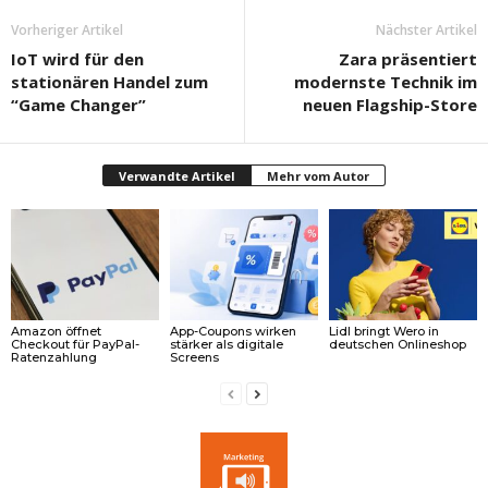
Vorheriger Artikel
Nächster Artikel
IoT wird für den
Zara präsentiert
stationären Handel zum
modernste Technik im
“Game Changer”
neuen Flagship-Store
Verwandte Artikel
Mehr vom Autor
Amazon öffnet
App-Coupons wirken
Lidl bringt Wero in
Checkout für PayPal-
stärker als digitale
deutschen Onlineshop
Ratenzahlung
Screens