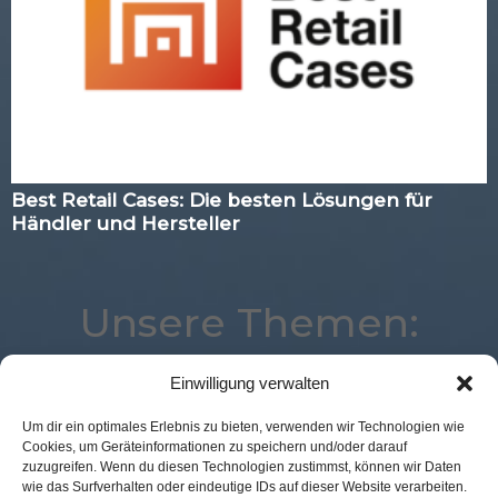
Best Retail Cases: Die besten Lösungen für
Händler und Hersteller
Unsere Themen:
Einwilligung verwalten
Expertenwissen
Digital
Marketing
Mobile
Um dir ein optimales Erlebnis zu bieten, verwenden wir Technologien wie
Cookies, um Geräteinformationen zu speichern und/oder darauf
Loyalty
Commerce
Payment
Location
zuzugreifen. Wenn du diesen Technologien zustimmst, können wir Daten
Corona
Analytics
eCommerce
Voice
wie das Surfverhalten oder eindeutige IDs auf dieser Website verarbeiten.