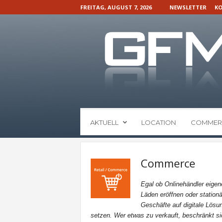
FREITAG, AUGUST 7, 2026
NEWSLETTER
KO
G
AKTUELL
LOCATION
COMMER
F
M
N
a
Commerce
c
h
Egal ob Onlinehändler eigen
r
Läden eröffnen oder stationä
i
Geschäfte auf digitale Lösu
c
setzen. Wer etwas zu verkauft, beschränkt si
h