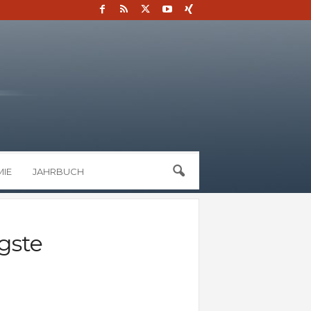
IE
JAHRBUCH
gste