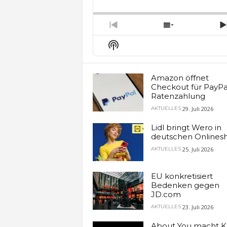
Backward
Pause
Forw
Rate
E
Previous
Show
Episode
Episodes
Show
List
Podcast
Information
Amazon öffnet
Checkout für PayPa
Ratenzahlung
29. Juli 2026
AKTUELLES
Lidl bringt Wero in
deutschen Onlines
25. Juli 2026
AKTUELLES
EU konkretisiert
Bedenken gegen
JD.com
23. Juli 2026
AKTUELLES
About You macht K