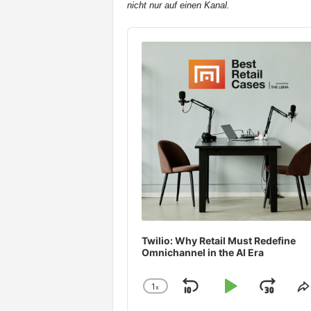
nicht nur auf einen Kanal.
t
e
Audio
n
Player
Twilio: Why Retail Must Redefine
Omnichannel in the AI Era
1
x
Skip
Play
Jum
Change
S
Playback
T