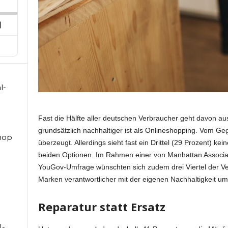
ard
pisode
Next
Episode
l-
Fast die Hälfte aller deutschen Verbraucher geht davon aus
grundsätzlich nachhaltiger ist als Onlineshopping. Vom Ge
hop
überzeugt. Allerdings sieht fast ein Drittel (29 Prozent) k
beiden Optionen. Im Rahmen einer von Manhattan Associat
YouGov-Umfrage wünschten sich zudem drei Viertel der V
Marken verantwortlicher mit der eigenen Nachhaltigkeit u
Reparatur statt Ersatz
I-