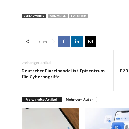
SCHLAGWORTE
COMMERCE
TOP STORY
Teilen
Vorheriger Artikel
Deutscher Einzelhandel ist Epizentrum
B2B-
für Cyberangriffe
Verwandte Artikel
Mehr vom Autor