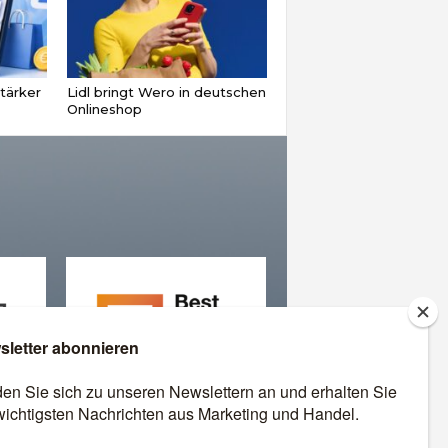
tärker
Lidl bringt Wero in deutschen
Onlineshop
äre
Best Retail Cases: Die
besten Lösungen für Händler
und Hersteller