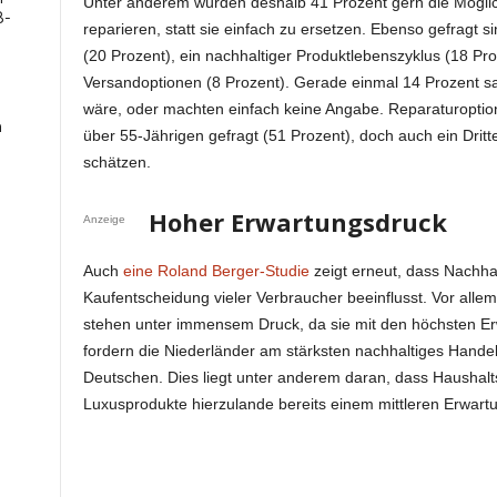
Unter anderem würden deshalb 41 Prozent gern die Möglich
B-
reparieren, statt sie einfach zu ersetzen. Ebenso gefragt 
(20 Prozent), ein nachhaltiger Produktlebenszyklus (18 Pro
Versandoptionen (8 Prozent). Gerade einmal 14 Prozent sa
wäre, oder machten einfach keine Angabe. Reparaturoptio
n
über 55-Jährigen gefragt (51 Prozent), doch auch ein Dritte
schätzen.
Hoher Erwartungsdruck
Anzeige
Auch
eine Roland Berger-Studie
zeigt erneut, dass Nachhalt
Kaufentscheidung vieler Verbraucher beeinflusst. Vor all
stehen unter immensem Druck, da sie mit den höchsten E
fordern die Niederländer am stärksten nachhaltiges Handeln
Deutschen. Dies liegt unter anderem daran, dass Haushalt
Luxusprodukte hierzulande bereits einem mittleren Erwart