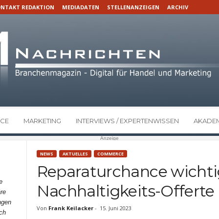
NTAKT REDAKTION
MEDIADATEN
STELLENANZEIGEN
ARCHIV
CE
MARKETING
INTERVIEWS / EXPERTENWISSEN
AKADEM
Anzeige
NEWS
AKTUELLES
COMMERCE
Reparaturchance wichti
e
Nachhaltigkeits-Offerte
re
ngen
Von
Frank Keilacker
-
15. Juni 2023
ch