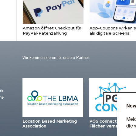
Amazon öffnet Checkout für
App-Coupons wirken s
PayPal-Ratenzahlung
als digitale Screens
Wir kommunizieren für unsere Partner:
ür
ne
Location Based Marketing
POS connect – Station
Association
Flächen vernetzen