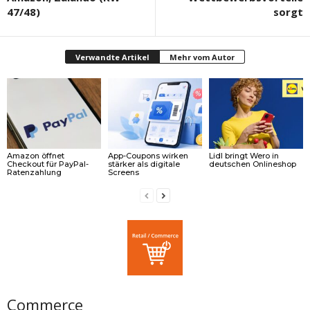
47/48)
sorgt
Verwandte Artikel
Mehr vom Autor
Amazon öffnet
App-Coupons wirken
Lidl bringt Wero in
Checkout für PayPal-
stärker als digitale
deutschen Onlineshop
Ratenzahlung
Screens
Commerce