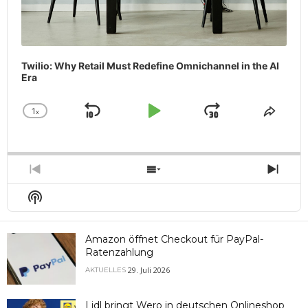
Twilio: Why Retail Must Redefine Omnichannel in the AI
Era
1
x
Skip
Play
Jump
Change
Share
Playback
This
Backward
Pause
Forward
Rate
Episo
Previous
Show
Next
Episode
Episodes
Epis
Show
List
Podcast
Information
Amazon öffnet Checkout für PayPal-
Ratenzahlung
29. Juli 2026
AKTUELLES
Lidl bringt Wero in deutschen Onlineshop