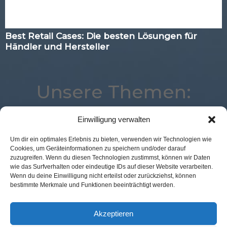
Best Retail Cases: Die besten Lösungen für
Händler und Hersteller
Unsere Themen:
Einwilligung verwalten
Location
POS Connect
Marketing
Corona
Um dir ein optimales Erlebnis zu bieten, verwenden wir Technologien wie
Cookies, um Geräteinformationen zu speichern und/oder darauf
Studie
Augmented Reality
eCommerce
Loyalty
zuzugreifen. Wenn du diesen Technologien zustimmst, können wir Daten
Voice
Payment
Analytics
Best Retail Cases
wie das Surfverhalten oder eindeutige IDs auf dieser Website verarbeiten.
Wenn du deine Einwilligung nicht erteilst oder zurückziehst, können
Logistik
Kassenlose Läden
Digital
Advertising
bestimmte Merkmale und Funktionen beeinträchtigt werden.
Mobile
Künstliche Intelligenz
Expertenwissen
Commerce
Akzeptieren