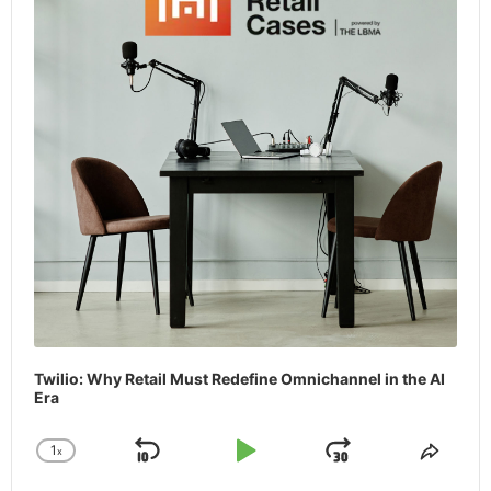
Twilio: Why Retail Must Redefine Omnichannel in the AI
Era
1
x
Skip
Play
Jump
Change
Share
Playback
This