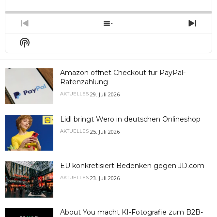
Backward
Pause
Forward
Rate
Episo
Previous
Show
Next
Episode
Episodes
Epis
Show
List
Podcast
Information
Amazon öffnet Checkout für PayPal-
Ratenzahlung
29. Juli 2026
AKTUELLES
Lidl bringt Wero in deutschen Onlineshop
25. Juli 2026
AKTUELLES
EU konkretisiert Bedenken gegen JD.com
23. Juli 2026
AKTUELLES
About You macht KI-Fotografie zum B2B-