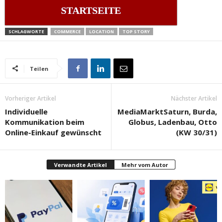
STARTSEITE
SCHLAGWORTE
COMMERCE
LOCATION
TOP STORY
Teilen
Vorheriger Artikel
Nächster Artikel
Individuelle
MediaMarktSaturn, Burda,
Kommunikation beim
Globus, Ladenbau, Otto
Online-Einkauf gewünscht
(KW 30/31)
Verwandte Artikel
Mehr vom Autor