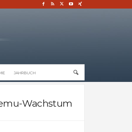
IE
JAHRBUCH
s Temu-Wachstum