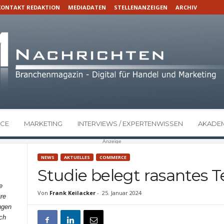
KONTAKT REDAKTION
MEDIADATEN
STELLENANZEIGEN
ARCHIV
CE
MARKETING
INTERVIEWS / EXPERTENWISSEN
AKADEM
Anzeige
NEWS
AKTUELLES
COMMERCE
Studie belegt rasante
e
Von
Frank Keilacker
-
25. Januar 2024
re
ngen
ch