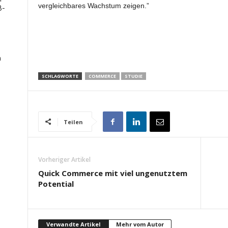
vergleichbares Wachstum zeigen.”
B-
n
SCHLAGWORTE
COMMERCE
STUDIE
Teilen
Vorheriger Artikel
Quick Commerce mit viel ungenutztem
Potential
Verwandte Artikel
Mehr vom Autor