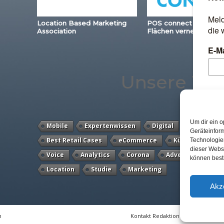
Location Based Marketing
POS connect – Station
Association
Flächen vernetzen
Unsere Th
Um dir ein o
Mobile
Expertenwissen
Digital
POS Conne
Geräteinfor
Best Retail Cases
eCommerce
Künstliche Inte
Technologien
dieser Websi
Voice
Analytics
Corona
Advertising
C
können best
Location
Studie
Marketing
Akz
n
Kontakt Redaktion
Impressum