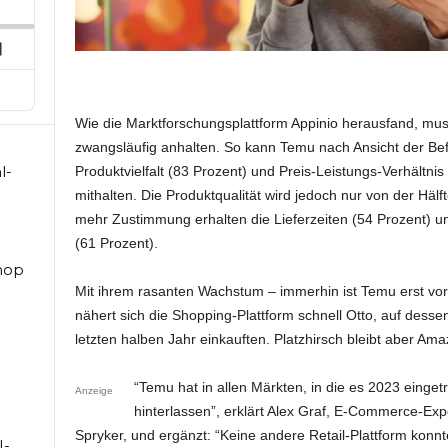
ard
pisode
Next
Episode
Wie die Marktforschungsplattform Appinio herausfand, mu
zwangsläufig anhalten. So kann Temu nach Ansicht der Bef
l-
Produktvielfalt (83 Prozent) und Preis-Leistungs-Verhältni
mithalten. Die Produktqualität wird jedoch nur von der Hälf
mehr Zustimmung erhalten die Lieferzeiten (54 Prozent) un
(61 Prozent).
hop
Mit ihrem rasanten Wachstum – immerhin ist Temu erst vor
nähert sich die Shopping-Plattform schnell Otto, auf desse
letzten halben Jahr einkauften. Platzhirsch bleibt aber Am
“Temu hat in allen Märkten, in die es 2023 einget
Anzeige
hinterlassen”, erklärt Alex Graf, E-Commerce-Ex
Spryker, und ergänzt: “Keine andere Retail-Plattform konnt
I-