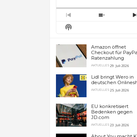
Backward
Pause
Forw
Rate
E
Previous
Show
Episode
Episodes
Show
List
Podcast
Information
Amazon öffnet
Checkout für PayPa
Ratenzahlung
29. Juli 2026
AKTUELLES
Lidl bringt Wero in
deutschen Onlines
25. Juli 2026
AKTUELLES
EU konkretisiert
Bedenken gegen
JD.com
23. Juli 2026
AKTUELLES
About You macht K