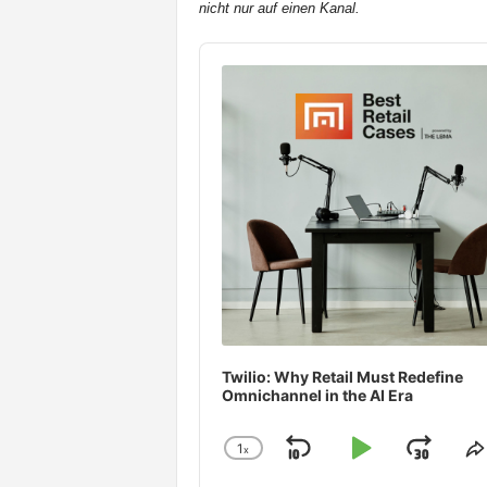
nicht nur auf einen Kanal.
t
e
Audio
n
Player
Twilio: Why Retail Must Redefine
Omnichannel in the AI Era
1
x
Skip
Play
Jum
Change
S
Playback
T