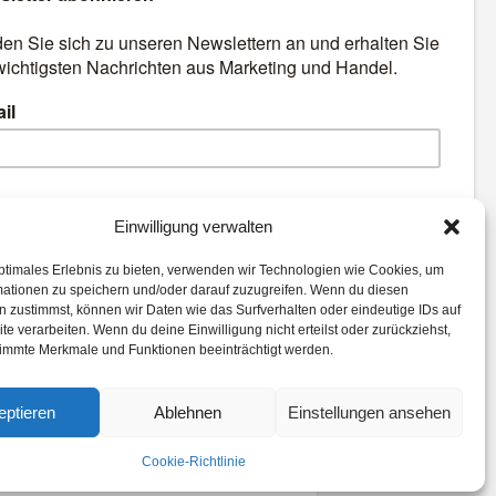
äre
Best Retail Cases: Die
besten Lösungen für Händler
und Hersteller
emen:
Einwilligung verwalten
ptimales Erlebnis zu bieten, verwenden wir Technologien wie Cookies, um
ct
Loyalty
Kassenlose Läden
mationen zu speichern und/oder darauf zuzugreifen. Wenn du diesen
lligenz
Payment
Logistik
 zustimmst, können wir Daten wie das Surfverhalten oder eindeutige IDs auf
te verarbeiten. Wenn du deine Einwilligung nicht erteilst oder zurückziehst,
ommerce
Augmented Reality
immte Merkmale und Funktionen beeinträchtigt werden.
eptieren
Ablehnen
Einstellungen ansehen
Cookie-Richtlinie
Datenschutz
AGB
Cookie-Richtlinie (EU)