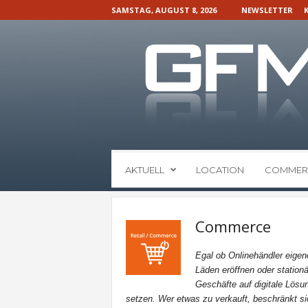
SAMSTAG, AUGUST 8, 2026
NEWSLETTER
G
AKTUELL
LOCATION
COMMER
F
M
N
a
Commerce
c
h
Egal ob Onlinehändler eigen
r
Läden eröffnen oder stationä
i
Geschäfte auf digitale Lösu
c
setzen. Wer etwas zu verkauft, beschränkt si
h