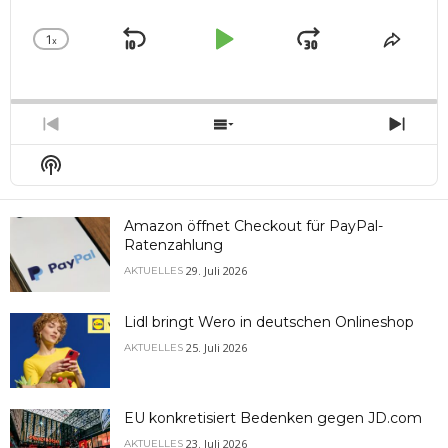
1
x
Skip
Play
Jump
Change
Share
Playback
This
Backward
Pause
Forward
Rate
Episo
Previous
Show
Next
Episode
Episodes
Epis
Show
List
Podcast
Information
Amazon öffnet Checkout für PayPal-
Ratenzahlung
29. Juli 2026
AKTUELLES
Lidl bringt Wero in deutschen Onlineshop
25. Juli 2026
AKTUELLES
EU konkretisiert Bedenken gegen JD.com
23. Juli 2026
AKTUELLES