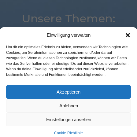
Unsere Themen:
Einwilligung verwalten
Digital
eCommerce
Payment
Voice
Um dir ein optimales Erlebnis zu bieten, verwenden wir Technologien wie
Cookies, um Geräteinformationen zu speichern und/oder darauf
Logistik
Künstliche Intelligenz
Studie
Loyalty
zuzugreifen. Wenn du diesen Technologien zustimmst, können wir Daten
Kassenlose Läden
Location
Marketing
wie das Surfverhalten oder eindeutige IDs auf dieser Website verarbeiten.
Wenn du deine Einwilligung nicht erteilst oder zurückziehst, können
Analytics
POS Connect
Commerce
bestimmte Merkmale und Funktionen beeinträchtigt werden.
Expertenwissen
Corona
Mobile
Augmented Reality
Best Retail Cases
Advertising
Akzeptieren
Ablehnen
Kontakt Redaktion
Impressum
Datenschutz
AGB
Einstellungen ansehen
Cookie-Richtlinie (EU)
Cookie-Richtlinie
© GFM Nachrichten:
11 Prozent Communication