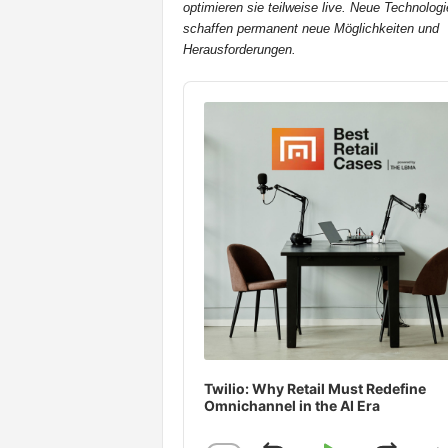
optimieren sie teilweise live. Neue Technologi
t
schaffen permanent neue Möglichkeiten und
e
Herausforderungen.
n
Audio
Player
Twilio: Why Retail Must Redefine
Omnichannel in the AI Era