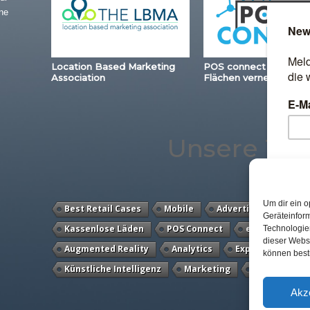
ne
Location Based Marketing
POS connect – Station
Association
Flächen vernetzen
Unsere Th
Um dir ein o
Best Retail Cases
Mobile
Advertising
Loya
Geräteinfor
Kassenlose Läden
POS Connect
eCommerce
Technologien
dieser Websi
Augmented Reality
Analytics
Expertenwissen
können best
Künstliche Intelligenz
Marketing
Studie
Akz