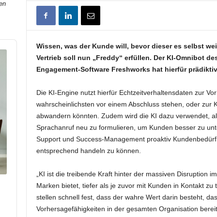
en
Wissen, was der Kunde will, bevor dieser es selbst w
Vertrieb soll nun „Freddy“ erfüllen. Der KI-Omnibot d
Engagement-Software Freshworks hat hierfür prädiktiv
Die KI-Engine nutzt hierfür Echtzeitverhaltensdaten zur 
wahrscheinlichsten vor einem Abschluss stehen, oder zur
abwandern könnten. Zudem wird die KI dazu verwendet, a
Sprachanruf neu zu formulieren, um Kunden besser zu unte
Support und Success-Management proaktiv Kundenbedürfnis
entsprechend handeln zu können.
„KI ist die treibende Kraft hinter der massiven Disruption
Marken bietet, tiefer als je zuvor mit Kunden in Kontakt zu
stellen schnell fest, dass der wahre Wert darin besteht, d
Vorhersagefähigkeiten in der gesamten Organisation bereitg