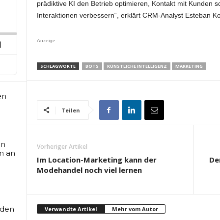
prädiktive KI den Betrieb optimieren, Kontakt mit Kunden s
p
hare
his
Interaktionen verbessern“, erklärt CRM-Analyst Esteban Ko
ard
pisode
Anzeige
Next
Episode
SCHLAGWORTE
BOTS
KÜNSTLICHE INTELLIGENZ
MARKETING
en
Teilen
an
Vorheriger Artikel
m an
Im Location-Marketing kann der
De
Modehandel noch viel lernen
rden
Verwandte Artikel
Mehr vom Autor