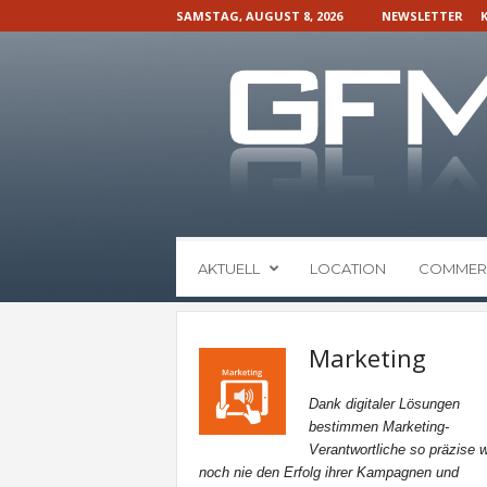
SAMSTAG, AUGUST 8, 2026
NEWSLETTER
G
AKTUELL
LOCATION
COMMER
F
M
N
a
Marketing
c
h
Dank digitaler Lösungen
r
bestimmen Marketing-
i
Verantwortliche so präzise w
c
noch nie den Erfolg ihrer Kampagnen und
h