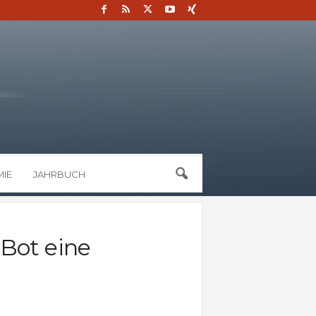
IE
JAHRBUCH
Bot eine