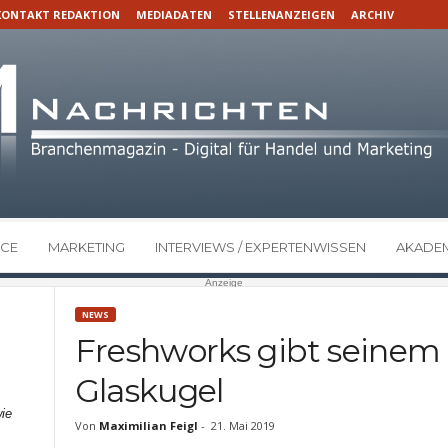
KONTAKT REDAKTION
MEDIADATEN
STELLENANZEIGEN
ARCHIV
CE
MARKETING
INTERVIEWS / EXPERTENWISSEN
AKADEM
Anzeige
NEWS
Freshworks gibt seinem 
Glaskugel
ie
Von
Maximilian Feigl
-
21. Mai 2019