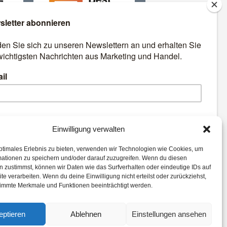
äre
Best Retail Cases: Die
besten Lösungen für Händler
und Hersteller
emen:
Einwilligung verwalten
ptimales Erlebnis zu bieten, verwenden wir Technologien wie Cookies, um
lty
Corona
Logistik
mationen zu speichern und/oder darauf zuzugreifen. Wenn du diesen
Voice
Payment
Digital
 zustimmst, können wir Daten wie das Surfverhalten oder eindeutige IDs auf
te verarbeiten. Wenn du deine Einwilligung nicht erteilst oder zurückziehst,
Commerce
Location
immte Merkmale und Funktionen beeinträchtigt werden.
eptieren
Ablehnen
Einstellungen ansehen