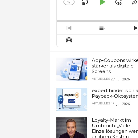
1
x
Skip
Play
Jum
Change
S
Playback
T
Backward
Pause
Forw
Rate
E
Previous
Show
Episode
Episodes
Show
List
Podcast
Information
App-Coupons wirk
stärker als digitale
Screens
27. Juli 2026
AKTUELLES
expert bindet sich 
Payback-Ökosyste
13. Juli 2026
AKTUELLES
Loyalty-Markt im
Umbruch: „Viele
Einzellösungen we
an ihren Kosten