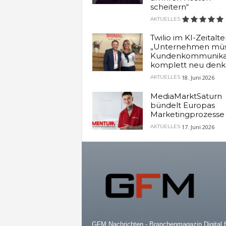
scheitern“
AKTUELLES
Twilio im KI-Zeitalter
„Unternehmen mü
Kundenkommunika
komplett neu denk
18. Juni 2026
AKTUELLES
MediaMarktSaturn
bündelt Europas
Marketingprozesse
17. Juni 2026
AKTUELLES
GFM Nachrichten - Branchenmagazin Digital f