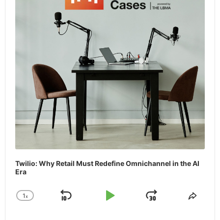
Twilio: Why Retail Must Redefine Omnichannel in the AI
Era
1
x
Skip
Play
Jump
Change
Share
Playback
This
Backward
Pause
Forward
Rate
Episo