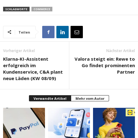
SCHLAGWORTE
COMMERCE
Teilen
Vorheriger Artikel
Nächster Artikel
Klarna-KI-Assistent
Valora steigt ein: Rewe to
erfolgreich im
Go findet prominenten
Kundenservice, C&A plant
Partner
neue Läden (KW 08/09)
Verwandte Artikel
Mehr vom Autor