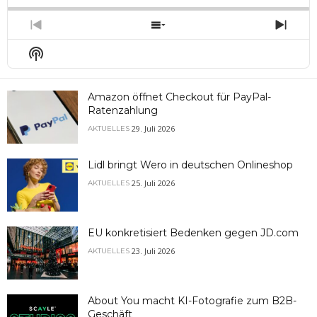
Previous
Show
Next
Episode
Episodes
Epis
Show
List
Podcast
Information
Amazon öffnet Checkout für PayPal-
Ratenzahlung
29. Juli 2026
AKTUELLES
Lidl bringt Wero in deutschen Onlineshop
25. Juli 2026
AKTUELLES
EU konkretisiert Bedenken gegen JD.com
23. Juli 2026
AKTUELLES
About You macht KI-Fotografie zum B2B-
Geschäft