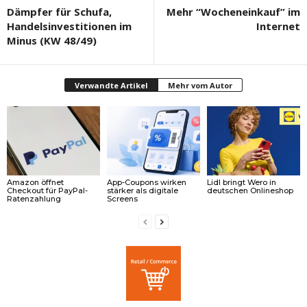
Dämpfer für Schufa,
Mehr “Wocheneinkauf” im
Handelsinvestitionen im
Internet
Minus (KW 48/49)
Verwandte Artikel
Mehr vom Autor
Amazon öffnet
App-Coupons wirken
Lidl bringt Wero in
Checkout für PayPal-
stärker als digitale
deutschen Onlineshop
Ratenzahlung
Screens