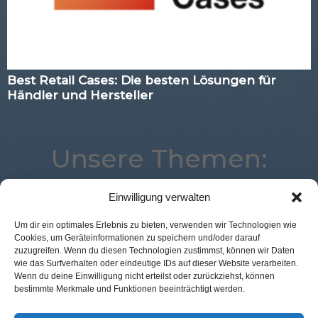
Best Retail Cases: Die besten Lösungen für
Händler und Hersteller
Unsere Themen:
Einwilligung verwalten
Augmented Reality
Studie
Location
Digital
Um dir ein optimales Erlebnis zu bieten, verwenden wir Technologien wie
Cookies, um Geräteinformationen zu speichern und/oder darauf
Corona
Logistik
Expertenwissen
Advertising
zuzugreifen. Wenn du diesen Technologien zustimmst, können wir Daten
Mobile
Best Retail Cases
eCommerce
wie das Surfverhalten oder eindeutige IDs auf dieser Website verarbeiten.
Wenn du deine Einwilligung nicht erteilst oder zurückziehst, können
Commerce
Künstliche Intelligenz
Marketing
bestimmte Merkmale und Funktionen beeinträchtigt werden.
Payment
Analytics
Loyalty
POS Connect