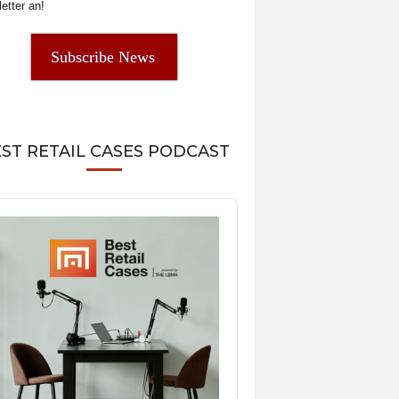
etter an!
Subscribe News
ST RETAIL CASES PODCAST
o
er