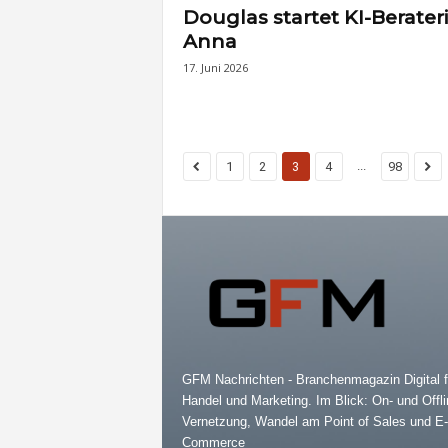
Douglas startet KI-Berater
Anna
17. Juni 2026
...
1
2
3
4
98
GFM Nachrichten - Branchenmagazin Digital f
Handel und Marketing. Im Blick: On- und Offli
Vernetzung, Wandel am Point of Sales und E-
Commerce