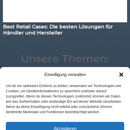
Best Retail Cases: Die besten Lösungen für
Händler und Hersteller
Unsere Themen:
Einwilligung verwalten
Mobile
Corona
Digital
Logistik
Analytics
Um dir ein optimales Erlebnis zu bieten, verwenden wir Technologien wie
Cookies, um Geräteinformationen zu speichern und/oder darauf
Best Retail Cases
POS Connect
Marketing
zuzugreifen. Wenn du diesen Technologien zustimmst, können wir Daten
Künstliche Intelligenz
Augmented Reality
wie das Surfverhalten oder eindeutige IDs auf dieser Website verarbeiten.
Wenn du deine Einwilligung nicht erteilst oder zurückziehst, können
Commerce
Kassenlose Läden
Payment
bestimmte Merkmale und Funktionen beeinträchtigt werden.
Expertenwissen
Advertising
Studie
Voice
Location
Loyalty
eCommerce
Akzeptieren