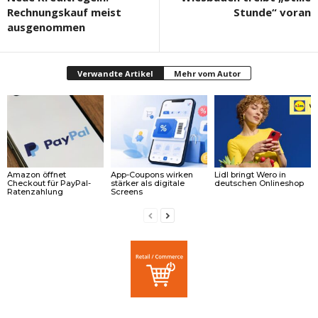
Rechnungskauf meist
Stunde“ voran
ausgenommen
Verwandte Artikel
Mehr vom Autor
Amazon öffnet
App-Coupons wirken
Lidl bringt Wero in
Checkout für PayPal-
stärker als digitale
deutschen Onlineshop
Ratenzahlung
Screens