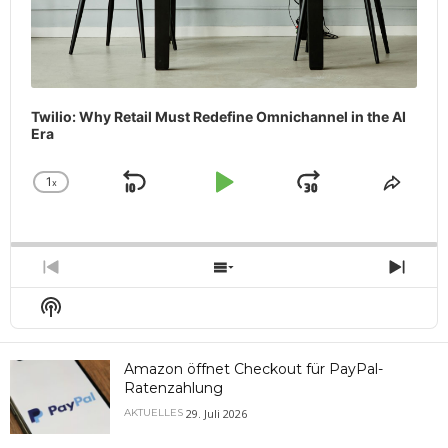
Twilio: Why Retail Must Redefine Omnichannel in the AI
Era
1
x
Skip
Play
Jump
Change
Share
Playback
This
Backward
Pause
Forward
Rate
Episo
Previous
Show
Next
Episode
Episodes
Epis
Show
List
Podcast
Information
Amazon öffnet Checkout für PayPal-
Ratenzahlung
29. Juli 2026
AKTUELLES