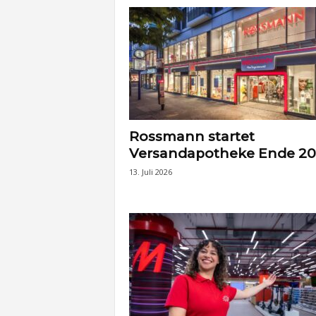
t
e
n
Rossmann startet
Versandapotheke Ende 2
13. Juli 2026