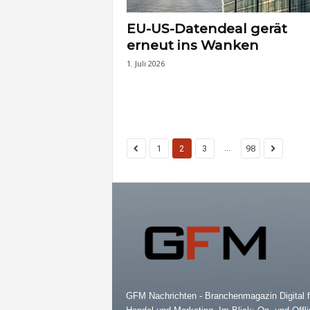
EU-US-Datendeal gerät
erneut ins Wanken
1. Juli 2026
...
1
2
3
98
GFM Nachrichten - Branchenmagazin Digital f