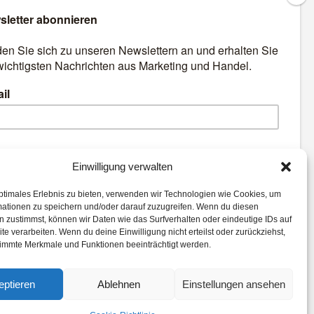
äre
Best Retail Cases: Die
besten Lösungen für Händler
und Hersteller
emen:
Einwilligung verwalten
ptimales Erlebnis zu bieten, verwenden wir Technologien wie Cookies, um
gistik
Payment
POS Connect
mationen zu speichern und/oder darauf zuzugreifen. Wenn du diesen
e Intelligenz
Commerce
 zustimmst, können wir Daten wie das Surfverhalten oder eindeutige IDs auf
te verarbeiten. Wenn du deine Einwilligung nicht erteilst oder zurückziehst,
die
Analytics
eCommerce
immte Merkmale und Funktionen beeinträchtigt werden.
eptieren
Ablehnen
Einstellungen ansehen