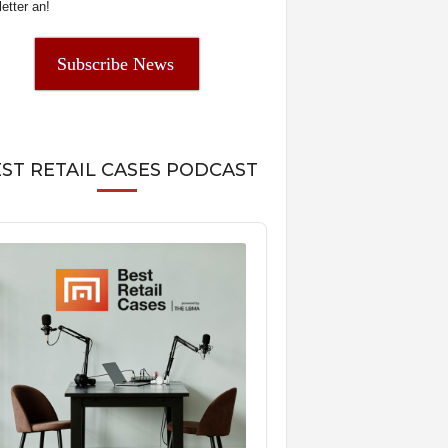
etter an!
Subscribe News
ST RETAIL CASES PODCAST
o
er