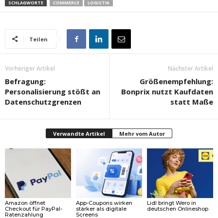
SCHLAGWORTE
COMMERCE
LOGISTIK
Teilen
Vorheriger Artikel
Nächster Artikel
Befragung:
Größenempfehlung:
Personalisierung stößt an
Bonprix nutzt Kaufdaten
Datenschutzgrenzen
statt Maße
Verwandte Artikel
Mehr vom Autor
Amazon öffnet
App-Coupons wirken
Lidl bringt Wero in
Checkout für PayPal-
stärker als digitale
deutschen Onlineshop
Ratenzahlung
Screens