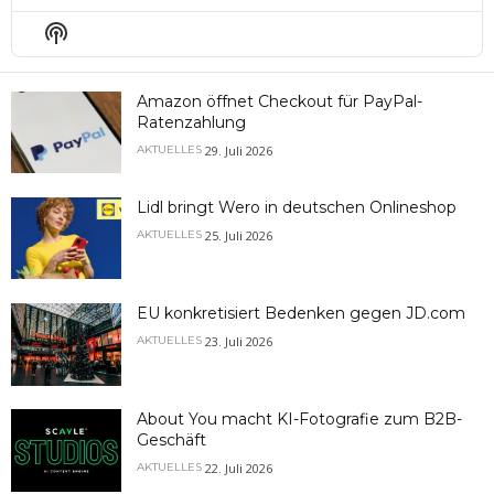
Episode
Episodes
Epis
Show
List
Podcast
Information
Amazon öffnet Checkout für PayPal-
Ratenzahlung
29. Juli 2026
AKTUELLES
Lidl bringt Wero in deutschen Onlineshop
25. Juli 2026
AKTUELLES
EU konkretisiert Bedenken gegen JD.com
23. Juli 2026
AKTUELLES
About You macht KI-Fotografie zum B2B-
Geschäft
22. Juli 2026
AKTUELLES