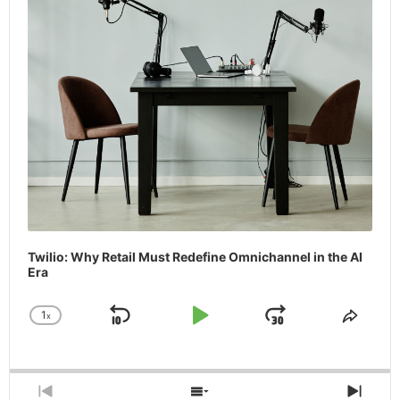
Twilio: Why Retail Must Redefine Omnichannel in the AI
Era
1
x
Skip
Play
Jump
Change
Share
Playback
This
Backward
Pause
Forward
Rate
Episo
Previous
Show
Next