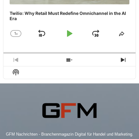
Twilio: Why Retail Must Redefine Omnichannel in the AI
Era
1
x
Skip
Play
Jump
Change
Share
Playback
This
Backward
Pause
Forward
Rate
Episo
Previous
Show
Next
Episode
Episodes
Epis
Show
List
Podcast
Information
GFM Nachrichten - Branchenmagazin Digital für Handel und Marketing.