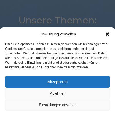
Unsere Themen:
Einwilligung verwalten
Analytics
Corona
Best Retail Cases
Um dir ein optimales Erlebnis zu bieten, verwenden wir Technologien wie
Cookies, um Geräteinformationen zu speichern und/oder darauf
Kassenlose Läden
Payment
Marketing
Loyalty
zuzugreifen. Wenn du diesen Technologien zustimmst, können wir Daten
POS Connect
Mobile
eCommerce
Logistik
wie das Surfverhalten oder eindeutige IDs auf dieser Website verarbeiten.
Wenn du deine Einwilligung nicht erteilst oder zurückziehst, können
Voice
Commerce
Location
Advertising
bestimmte Merkmale und Funktionen beeinträchtigt werden.
Studie
Expertenwissen
Künstliche Intelligenz
Digital
Augmented Reality
Akzeptieren
Ablehnen
Kontakt Redaktion
Impressum
Datenschutz
AGB
Einstellungen ansehen
Cookie-Richtlinie (EU)