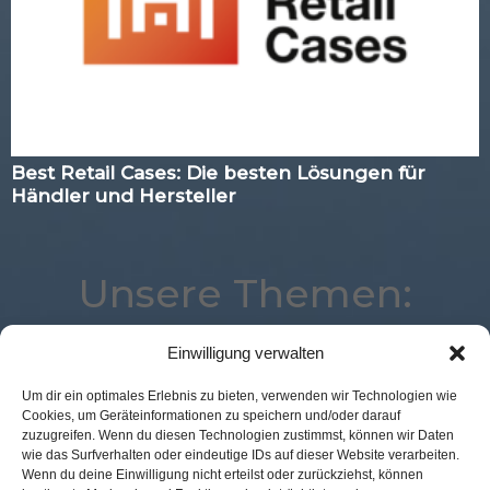
Best Retail Cases: Die besten Lösungen für
Händler und Hersteller
Unsere Themen:
Einwilligung verwalten
Mobile
Digital
Logistik
Expertenwissen
Um dir ein optimales Erlebnis zu bieten, verwenden wir Technologien wie
Cookies, um Geräteinformationen zu speichern und/oder darauf
Best Retail Cases
Analytics
Studie
POS Connect
zuzugreifen. Wenn du diesen Technologien zustimmst, können wir Daten
Loyalty
eCommerce
Augmented Reality
Corona
wie das Surfverhalten oder eindeutige IDs auf dieser Website verarbeiten.
Wenn du deine Einwilligung nicht erteilst oder zurückziehst, können
Commerce
Künstliche Intelligenz
Voice