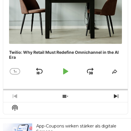
Twilio: Why Retail Must Redefine Omnichannel in the AI
Era
1
x
Skip
Play
Jump
Change
Share
Playback
This
Backward
Pause
Forward
Rate
Episo
Previous
Show
Next
Episode
Episodes
Epis
Show
List
Podcast
Information
App-Coupons wirken stärker als digitale