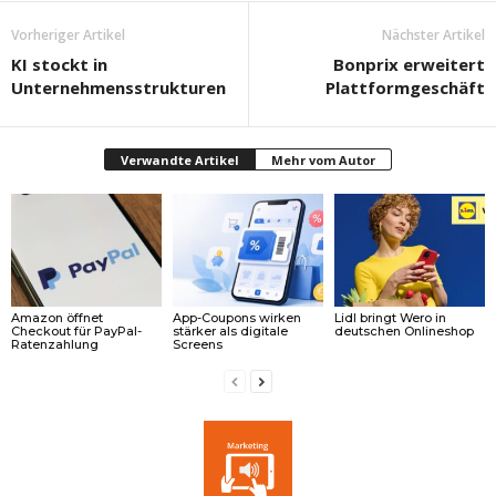
Vorheriger Artikel
Nächster Artikel
KI stockt in
Bonprix erweitert
Unternehmensstrukturen
Plattformgeschäft
Verwandte Artikel
Mehr vom Autor
Amazon öffnet
App-Coupons wirken
Lidl bringt Wero in
Checkout für PayPal-
stärker als digitale
deutschen Onlineshop
Ratenzahlung
Screens