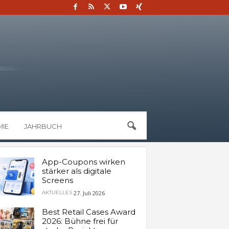
IE
JAHRBUCH
App-Coupons wirken
stärker als digitale
Screens
27. Juli 2026
AKTUELLES
Best Retail Cases Award
2026: Bühne frei für