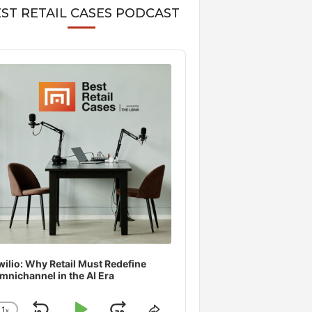
ST RETAIL CASES PODCAST
o
er
wilio: Why Retail Must Redefine
mnichannel in the AI Era
1
x