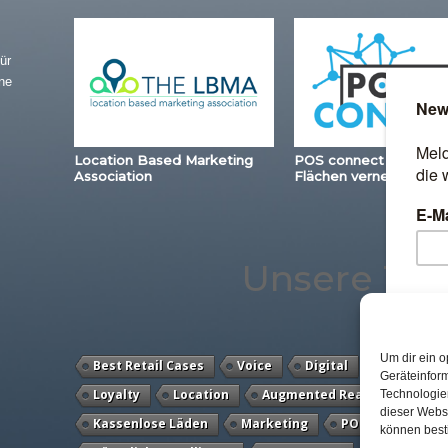
ür
ne
Location Based Marketing
POS connect – Station
Association
Flächen vernetzen
Unsere Th
Um dir ein o
Best Retail Cases
Voice
Digital
Payment
Geräteinfor
Loyalty
Location
Augmented Reality
Stud
Technologien
dieser Websi
Kassenlose Läden
Marketing
POS Connect
können best