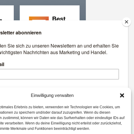
äre
Best Retail Cases: Die
besten Lösungen für Händler
und Hersteller
emen:
Einwilligung verwalten
ptimales Erlebnis zu bieten, verwenden wir Technologien wie Cookies, um
Commerce
Advertising
mationen zu speichern und/oder darauf zuzugreifen. Wenn du diesen
ie
Corona
Logistik
 zustimmst, können wir Daten wie das Surfverhalten oder eindeutige IDs auf
te verarbeiten. Wenn du deine Einwilligung nicht erteilst oder zurückziehst,
Analytics
Mobile
immte Merkmale und Funktionen beeinträchtigt werden.