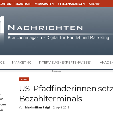
KONTAKT REDAKTION
MEDIADATEN
STELLENANZEIGEN
ARCHIV
CE
MARKETING
INTERVIEWS / EXPERTENWISSEN
AKADEM
Anzeige
NEWS
US-Pfadfinderinnen set
e
Bezahlterminals
re
ngen
Von
Maximilian Feigl
-
2. April 2019
ch