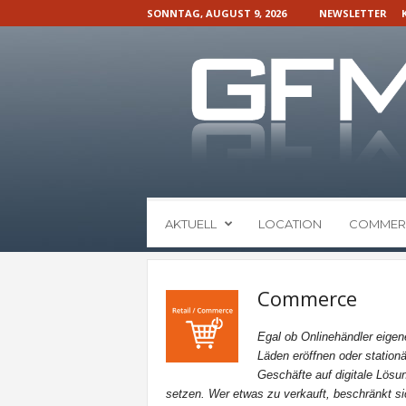
SONNTAG, AUGUST 9, 2026
NEWSLETTER
G
AKTUELL
LOCATION
COMMER
F
M
N
a
Commerce
c
h
Egal ob Onlinehändler eigen
r
Läden eröffnen oder stationä
i
Geschäfte auf digitale Lösu
c
setzen. Wer etwas zu verkauft, beschränkt si
h