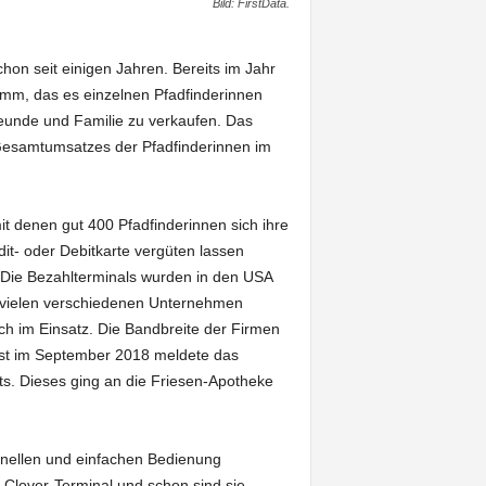
Bild: FirstData.
schon seit einigen Jahren. Bereits im Jahr
ramm, das es einzelnen Pfadfinderinnen
eunde und Familie zu verkaufen. Das
Gesamtumsatzes der Pfadfinderinnen im
it denen gut 400 Pfadfinderinnen sich ihre
t- oder Debitkarte vergüten lassen
. Die Bezahlterminals wurden in den USA
n vielen verschiedenen Unternehmen
ch im Einsatz. Die Bandbreite der Firmen
Erst im September 2018 meldete das
ts. Dieses ging an die Friesen-Apotheke
hnellen und einfachen Bedienung
s Clover-Terminal und schon sind sie