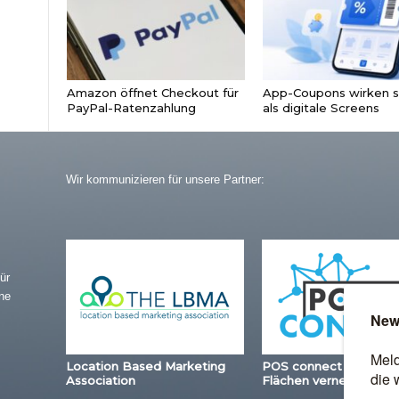
Amazon öffnet Checkout für
App-Coupons wirken s
PayPal-Ratenzahlung
als digitale Screens
Wir kommunizieren für unsere Partner:
ür
ne
Location Based Marketing
POS connect – Station
Association
Flächen vernetzen