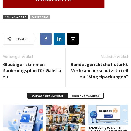
SCHLAGWORTE
MARKETING
Teilen
Vorheriger Artikel
Nächster Artikel
Gläubiger stimmen
Bundesgerichtshof stärkt
Sanierungsplan für Galeria
Verbraucherschutz: Urteil
zu
zu “Mogelpackungen”
Verwandte Artikel
Mehr vom Autor
expert bindet sich an
Payback-Ökosystem an