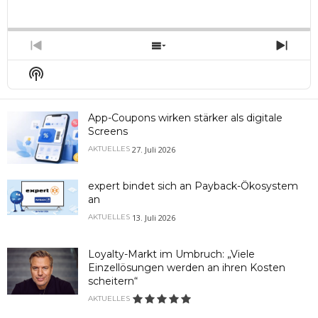
Playback
This
Backward
Pause
Forward
Rate
Episo
Previous
Show
Next
Episode
Episodes
Epis
Show
List
Podcast
Information
App-Coupons wirken stärker als digitale
Screens
27. Juli 2026
AKTUELLES
expert bindet sich an Payback-Ökosystem
an
13. Juli 2026
AKTUELLES
Loyalty-Markt im Umbruch: „Viele
Einzellösungen werden an ihren Kosten
scheitern“
AKTUELLES