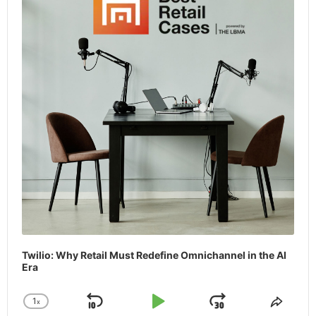
Twilio: Why Retail Must Redefine Omnichannel in the AI
Era
1
x
Skip
Play
Jump
Change
Share