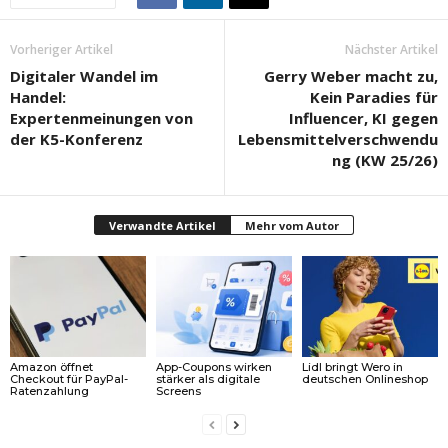
Vorheriger Artikel
Nächster Artikel
Digitaler Wandel im
Gerry Weber macht zu,
Handel:
Kein Paradies für
Expertenmeinungen von
Influencer, KI gegen
der K5-Konferenz
Lebensmittelverschwendu
ng (KW 25/26)
Verwandte Artikel
Mehr vom Autor
Amazon öffnet
App-Coupons wirken
Lidl bringt Wero in
Checkout für PayPal-
stärker als digitale
deutschen Onlineshop
Ratenzahlung
Screens