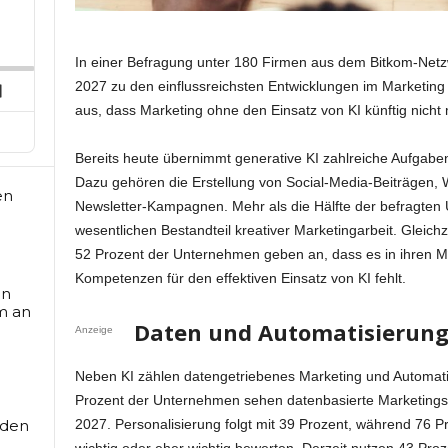
p
hare
his
ard
pisode
In einer Befragung unter 180 Firmen aus dem Bitkom-Netz
2027 zu den einflussreichsten Entwicklungen im Marketing 
Next
aus, dass Marketing ohne den Einsatz von KI künftig nicht m
Episode
Bereits heute übernimmt generative KI zahlreiche Aufgabe
Dazu gehören die Erstellung von Social-Media-Beiträgen, 
en
Newsletter-Kampagnen. Mehr als die Hälfte der befragten U
wesentlichen Bestandteil kreativer Marketingarbeit. Gleichzei
52 Prozent der Unternehmen geben an, dass es in ihren M
Kompetenzen für den effektiven Einsatz von KI fehlt.
an
m an
Daten und Automatisierung
Anzeige
Neben KI zählen datengetriebenes Marketing und Automati
Prozent der Unternehmen sehen datenbasierte Marketingst
rden
2027. Personalisierung folgt mit 39 Prozent, während 76 P
wichtig oder eher wichtig bewerten. Derzeit nutzen 43 Pro