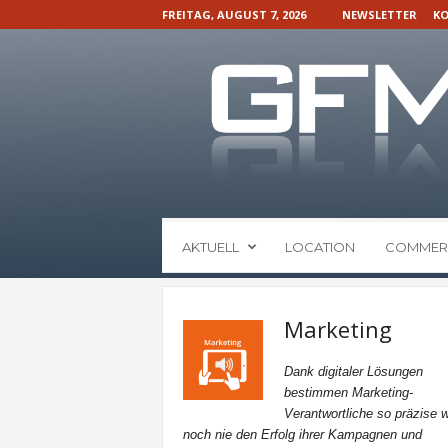
FREITAG, AUGUST 7, 2026
NEWSLETTER
KO
G
AKTUELL
LOCATION
COMMER
F
M
N
a
Marketing
c
h
Dank digitaler Lösungen
r
bestimmen Marketing-
i
Verantwortliche so präzise w
c
noch nie den Erfolg ihrer Kampagnen und
h