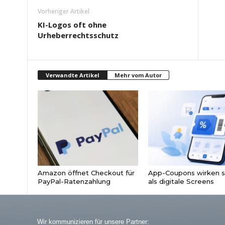
Vorheriger Artikel
KI-Logos oft ohne
Urheberrechtsschutz
Verwandte Artikel
Mehr vom Autor
Amazon öffnet Checkout für
App-Coupons wirken s
PayPal-Ratenzahlung
als digitale Screens
Wir kommunizieren für unsere Partner: