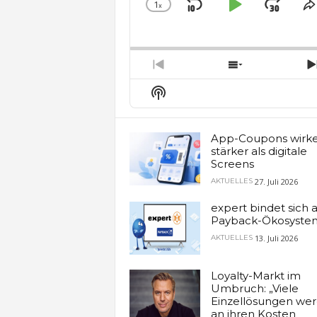
1
x
Skip
Play
Jum
Change
S
Playback
T
Backward
Pause
Forw
Rate
E
Previous
Show
Episode
Episodes
Show
List
Podcast
Information
App-Coupons wirk
stärker als digitale
Screens
27. Juli 2026
AKTUELLES
expert bindet sich 
Payback-Ökosyste
13. Juli 2026
AKTUELLES
Loyalty-Markt im
Umbruch: „Viele
Einzellösungen we
an ihren Kosten