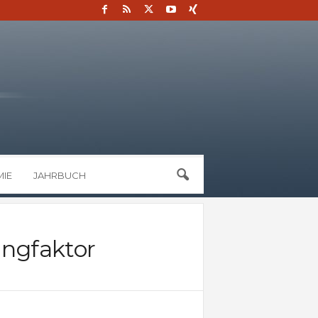
IE
JAHRBUCH
ingfaktor