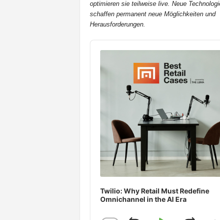
optimieren sie teilweise live. Neue Technologi
t
schaffen permanent neue Möglichkeiten und
e
Herausforderungen.
n
Audio
Player
Twilio: Why Retail Must Redefine
Omnichannel in the AI Era