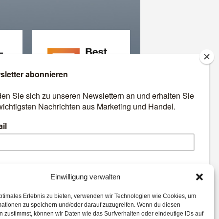
äre
Best Retail Cases: Die
besten Lösungen für Händler
und Hersteller
emen:
Einwilligung verwalten
ptimales Erlebnis zu bieten, verwenden wir Technologien wie Cookies, um
Commerce
Voice
mationen zu speichern und/oder darauf zuzugreifen. Wenn du diesen
Best Retail Cases
Payment
 zustimmst, können wir Daten wie das Surfverhalten oder eindeutige IDs auf