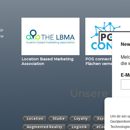
ür
ne
Location Based Marketing
POS connect – Station
Association
Flächen vernetzen
Unsere Th
Um dir ein o
Location
Studie
Loyalty
Expertenwissen
Geräteinfor
Augmented Reality
Logistik
eCommerce
Technologien