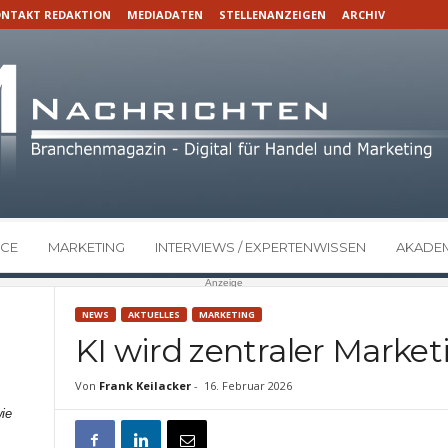
NTAKT REDAKTION
MEDIADATEN
STELLENANZEIGEN
ARCHIV
CE
MARKETING
INTERVIEWS / EXPERTENWISSEN
AKADEM
Anzeige
NEWS
AKTUELLES
MARKETING
KI wird zentraler Market
Von
Frank Keilacker
-
16. Februar 2026
ie