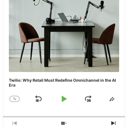
Twilio: Why Retail Must Redefine Omnichannel in the AI
Era
1
x
Skip
Play
Jump
Change
Share
Playback
This
Backward
Pause
Forward
Rate
Episo
Previous
Show
Next