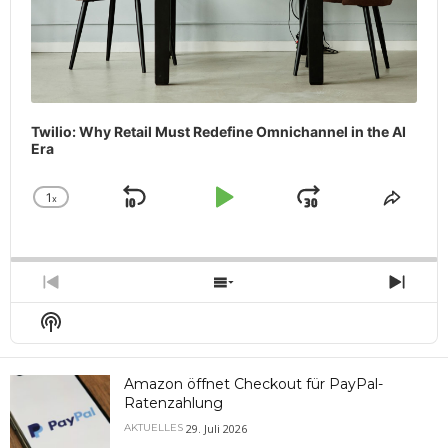
Twilio: Why Retail Must Redefine Omnichannel in the AI
Era
1
x
Skip
Play
Jump
Change
Share
Playback
This
Backward
Pause
Forward
Rate
Episo
Previous
Show
Next
Episode
Episodes
Epis
Show
List
Podcast
Information
Amazon öffnet Checkout für PayPal-
Ratenzahlung
29. Juli 2026
AKTUELLES