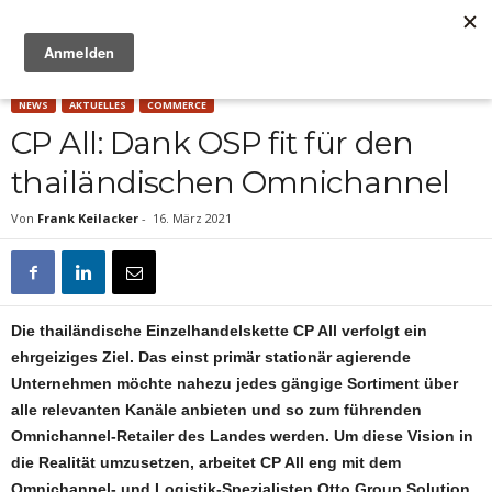
Anzeige
NEWS
AKTUELLES
COMMERCE
CP All: Dank OSP fit für den
thailändischen Omnichannel
Von
Frank Keilacker
-
16. März 2021
Die thailändische Einzelhandelskette CP All verfolgt ein
ehrgeiziges Ziel. Das einst primär stationär agierende
Unternehmen möchte nahezu jedes gängige Sortiment über
alle relevanten Kanäle anbieten und so zum führenden
Omnichannel-Retailer des Landes werden. Um diese Vision in
die Realität umzusetzen, arbeitet CP All eng mit dem
Omnichannel- und Logistik-Spezialisten Otto Group Solution