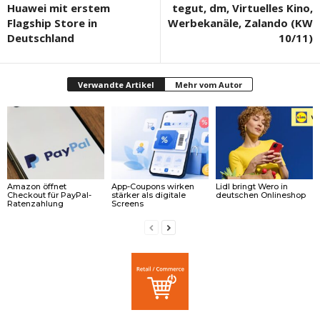
Huawei mit erstem
tegut, dm, Virtuelles Kino,
Flagship Store in
Werbekanäle, Zalando (KW
Deutschland
10/11)
Verwandte Artikel
Mehr vom Autor
Amazon öffnet
App-Coupons wirken
Lidl bringt Wero in
Checkout für PayPal-
stärker als digitale
deutschen Onlineshop
Ratenzahlung
Screens