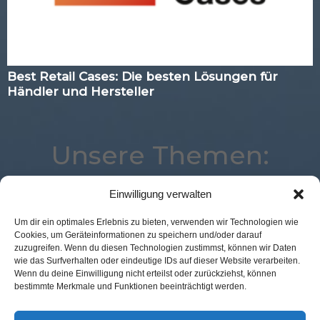
Best Retail Cases: Die besten Lösungen für
Händler und Hersteller
Unsere Themen:
Einwilligung verwalten
eCommerce
Payment
Logistik
Marketing
Um dir ein optimales Erlebnis zu bieten, verwenden wir Technologien wie
Cookies, um Geräteinformationen zu speichern und/oder darauf
Analytics
Voice
Studie
Digital
zuzugreifen. Wenn du diesen Technologien zustimmst, können wir Daten
Kassenlose Läden
Loyalty
Künstliche Intelligenz
wie das Surfverhalten oder eindeutige IDs auf dieser Website verarbeiten.
Wenn du deine Einwilligung nicht erteilst oder zurückziehst, können
Location
POS Connect
Advertising
Corona
bestimmte Merkmale und Funktionen beeinträchtigt werden.
Augmented Reality
Mobile
Commerce