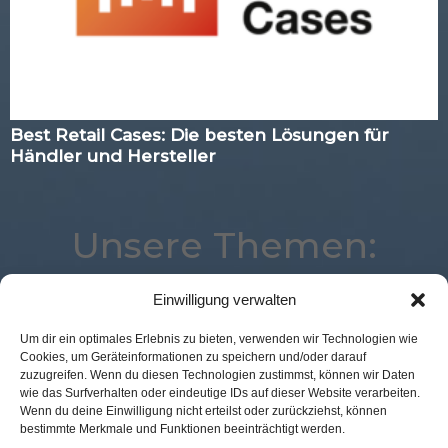
Best Retail Cases: Die besten Lösungen für
Händler und Hersteller
Unsere Themen:
Einwilligung verwalten
Logistik
Expertenwissen
Analytics
Location
Um dir ein optimales Erlebnis zu bieten, verwenden wir Technologien wie
Cookies, um Geräteinformationen zu speichern und/oder darauf
Advertising
Corona
Mobile
Payment
zuzugreifen. Wenn du diesen Technologien zustimmst, können wir Daten
Kassenlose Läden
Künstliche Intelligenz
wie das Surfverhalten oder eindeutige IDs auf dieser Website verarbeiten.
Wenn du deine Einwilligung nicht erteilst oder zurückziehst, können
Best Retail Cases
Augmented Reality
Studie
bestimmte Merkmale und Funktionen beeinträchtigt werden.