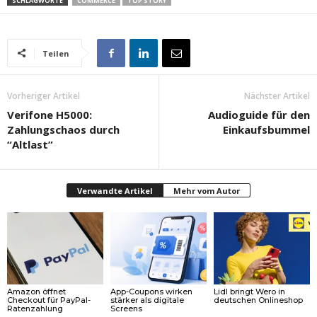
SCHLAGWORTE
COMMERCE
TOP STORY
Teilen
Vorheriger Artikel
Nächster Artikel
Verifone H5000:
Audioguide für den
Zahlungschaos durch
Einkaufsbummel
“Altlast”
Verwandte Artikel
Mehr vom Autor
Amazon öffnet
App-Coupons wirken
Lidl bringt Wero in
Checkout für PayPal-
stärker als digitale
deutschen Onlineshop
Ratenzahlung
Screens